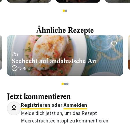
1
2
Ähnliche Rezepte
7
Seehecht auf andalusische Art
45 Min.
1
2
3
Jetzt kommentieren
Registrieren
oder
Anmelden
Melde dich jetzt an, um das Rezept
Meeresfrüchteeintopf zu kommentieren