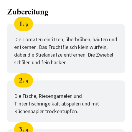
Zubereitung
1
9
Schritt
von
Die Tomaten einritzen, überbrühen, häuten und
entkernen. Das Fruchtfleisch klein würfeln,
dabei die Stielansätze entfernen. Die Zwiebel
schälen und fein hacken.
2
9
Schritt
von
Die Fische, Riesengarnelen und
Tintenfischringe kalt abspülen und mit
Küchenpapier trockentupfen.
3
9