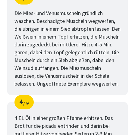
Schritt
von
Die Mies- und Venusmuscheln gründlich
waschen. Beschädigte Muscheln wegwerfen,
die übrigen in einem Sieb abtropfen lassen. Den
Weißwein in einem Topf erhitzen, die Muscheln
darin zugedeckt bei mittlerer Hitze 4-5 Min.
garen, dabei den Topf gelegentlich rütteln. Die
Muscheln durch ein Sieb abgießen, dabei den
Weinsud auffangen. Die Miesmuscheln
auslösen, die Venusmuscheln in der Schale
belassen. Ungeöffnete Exemplare wegwerfen.
4
9
Schritt
von
4 EL Öl in einer großen Pfanne erhitzen. Das
Brot für die picada entrinden und darin bei
mittlerer Hitze von beiden Seiten in 2-3 Min.