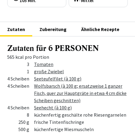
105 Min.
Mittel
Zutaten
Zubereitung
Ähnliche Rezepte
Zutaten für 6 PERSONEN
565 kcal pro Portion
Menge
Zutat
3
Tomaten
1
große Zwiebel
4 Scheiben
Seeteufelfilet (à 100 g)
4 Scheiben
Wolfsbarsch (à 100 g; ersatzweise 1 ganzer
Fisch, quer zur Hauptgräte in etwa 4 cm dicke
Scheiben geschnitten)
4 Scheiben
Seehecht (à 100 g)
8
küchenfertig geschälte rohe Riesengarnelen
250 g
frische Tintenfischringe
500 g
küchenfertige Miesmuscheln