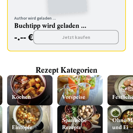
Author wird geladen ...
Buchtipp wird geladen ...
-.-- €
Jetzt kaufen
Rezept Kategorien
Kochen
Vorspeise
Festlich
Spanische
Ohne Mi
Eintöpfe
Rezepte
und Ei