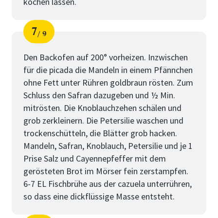
kochen lassen.
7
9
Schritt
von
Den Backofen auf 200° vorheizen. Inzwischen
für die picada die Mandeln in einem Pfännchen
ohne Fett unter Rühren goldbraun rösten. Zum
Schluss den Safran dazugeben und ½ Min.
mitrösten. Die Knoblauchzehen schälen und
grob zerkleinern. Die Petersilie waschen und
trockenschütteln, die Blätter grob hacken.
Mandeln, Safran, Knoblauch, Petersilie und je 1
Prise Salz und Cayennepfeffer mit dem
gerösteten Brot im Mörser fein zerstampfen.
6-7 EL Fischbrühe aus der cazuela unterrühren,
so dass eine dickflüssige Masse entsteht.