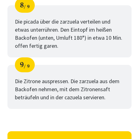
8
9
Schritt
von
Die picada über die zarzuela verteilen und
etwas unterrühren. Den Eintopf im heißen
Backofen (unten, Umluft 180°) in etwa 10 Min.
offen fertig garen.
9
9
Schritt
von
Die Zitrone auspressen. Die zarzuela aus dem
Backofen nehmen, mit dem Zitronensaft
beträufeln und in der cazuela servieren.