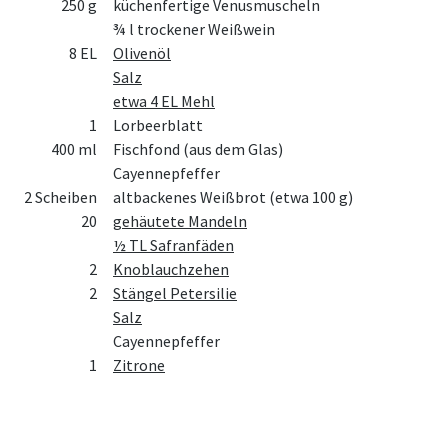
250 g
küchenfertige Venusmuscheln
¾ l trockener Weißwein
8 EL
Olivenöl
Salz
etwa 4 EL Mehl
1
Lorbeerblatt
400 ml
Fischfond (aus dem Glas)
Cayennepfeffer
2 Scheiben
altbackenes Weißbrot (etwa 100 g)
20
gehäutete Mandeln
½ TL Safranfäden
2
Knoblauchzehen
2
Stängel Petersilie
Salz
Cayennepfeffer
1
Zitrone