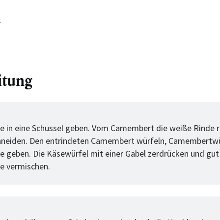
a
itung
tt
 in eine Schüssel geben. Vom Camembert die weiße Rinde
hneiden. Den entrindeten Camembert würfeln, Camembertw
 geben. Die Käsewürfel mit einer Gabel zerdrücken und gu
e vermischen.
tt