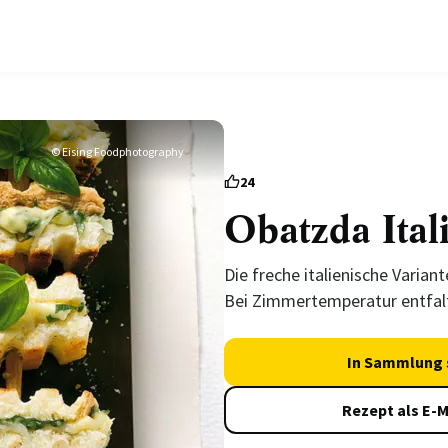
© Eising Foodphotography
24
Obatzda Ital
Die freche italienische Varian
Bei Zimmertemperatur entfal
In Sammlung 
Rezept als E-M