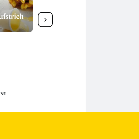
8
fstrich
Feldsalatcreme mit
Ziegenfrischkäse und
Wasabi
15 Min.
ren