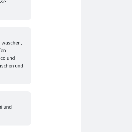
sse
m waschen,
fen
nco und
ischen und
ni und