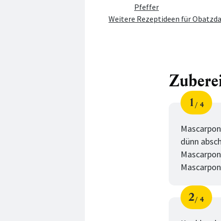
Pfeffer
Weitere Rezeptideen für Obatzd
Zubere
1
4
Schri
von
Mascarpone
dünn absc
Mascarpone
Mascarpon
2
4
Schri
von