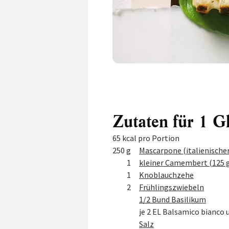
Zutaten für 1 G
65 kcal pro Portion
Menge
Zutat
250 g
Mascarpone (italienischer
1
kleiner Camembert (125 
1
Knoblauchzehe
2
Frühlingszwiebeln
1/2 Bund Basilikum
je 2 EL Balsamico bianco 
Salz