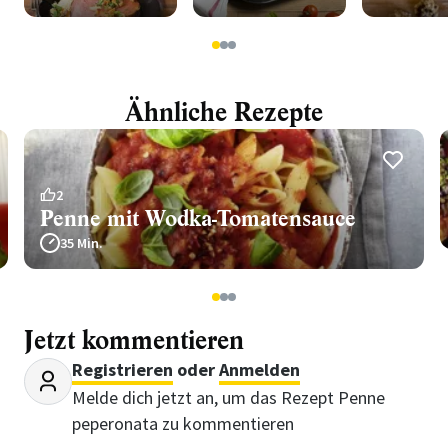
1
2
3
Ähnliche Rezepte
2
Penne mit Wodka-Tomatensauce
35 Min.
1
2
3
Jetzt kommentieren
Registrieren
oder
Anmelden
Melde dich jetzt an, um das Rezept Penne
peperonata zu kommentieren