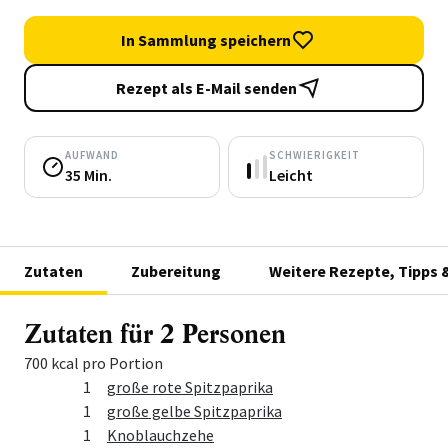
In Sammlung speichern
Rezept als E-Mail senden
AUFWAND
SCHWIERIGKEIT
35 Min.
Leicht
Zutaten
Zubereitung
Weitere Rezepte, Tipps 
Zutaten für 2 Personen
700 kcal pro Portion
Menge
Zutat
1
große rote Spitzpaprika
1
große gelbe Spitzpaprika
1
Knoblauchzehe