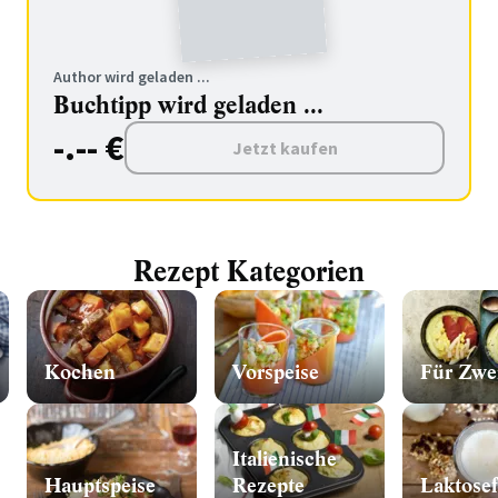
Author wird geladen ...
Buchtipp wird geladen ...
-.-- €
Jetzt kaufen
Rezept Kategorien
Kochen
Vorspeise
Für Zwe
Italienische
Hauptspeise
Rezepte
Laktosef