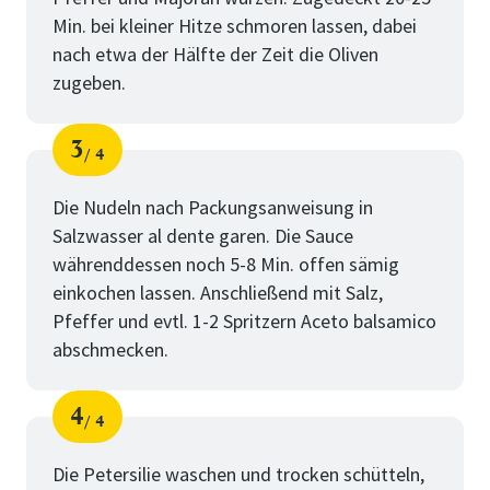
Min. bei kleiner Hitze schmoren lassen, dabei
nach etwa der Hälfte der Zeit die Oliven
zugeben.
3
4
Schritt
von
Die Nudeln nach Packungsanweisung in
Salzwasser al dente garen. Die Sauce
währenddessen noch 5-8 Min. offen sämig
einkochen lassen. Anschließend mit Salz,
Pfeffer und evtl. 1-2 Spritzern Aceto balsamico
abschmecken.
4
4
Schritt
von
Die Petersilie waschen und trocken schütteln,