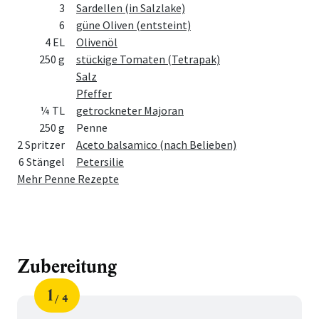
3
Sardellen (in Salzlake)
6
güne Oliven (entsteint)
4 EL
Olivenöl
250 g
stückige Tomaten (Tetrapak)
Salz
Pfeffer
¼ TL
getrockneter Majoran
250 g
Penne
2 Spritzer
Aceto balsamico (nach Belieben)
6 Stängel
Petersilie
Mehr Penne Rezepte
Zubereitung
1
4
Schritt
von