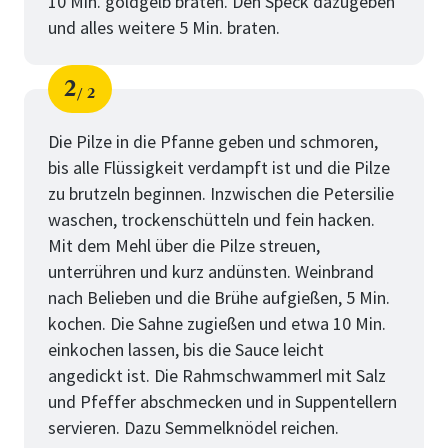
10 Min. goldgelb braten. Den Speck dazugeben
und alles weitere 5 Min. braten.
2
2
Schritt
von
Die Pilze in die Pfanne geben und schmoren,
bis alle Flüssigkeit verdampft ist und die Pilze
zu brutzeln beginnen. Inzwischen die Petersilie
waschen, trockenschütteln und fein hacken.
Mit dem Mehl über die Pilze streuen,
unterrühren und kurz andünsten. Weinbrand
nach Belieben und die Brühe aufgießen, 5 Min.
kochen. Die Sahne zugießen und etwa 10 Min.
einkochen lassen, bis die Sauce leicht
angedickt ist. Die Rahmschwammerl mit Salz
und Pfeffer abschmecken und in Suppentellern
servieren. Dazu Semmelknödel reichen.