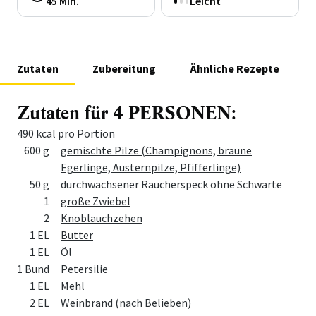
45 Min.
Leicht
Zutaten
Zubereitung
Ähnliche Rezepte
Zutaten für 4 PERSONEN:
490 kcal pro Portion
Menge
Zutat
600 g
gemischte Pilze (Champignons, braune
Egerlinge, Austernpilze, Pfifferlinge)
50 g
durchwachsener Räucherspeck ohne Schwarte
1
große Zwiebel
2
Knoblauchzehen
1 EL
Butter
1 EL
Öl
1 Bund
Petersilie
1 EL
Mehl
2 EL
Weinbrand (nach Belieben)