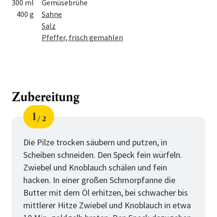
300 ml
Gemüsebrühe
400 g
Sahne
Salz
Pfeffer, frisch gemahlen
Zubereitung
1
2
Schritt
von
Die Pilze trocken säubern und putzen, in
Scheiben schneiden. Den Speck fein würfeln.
Zwiebel und Knoblauch schälen und fein
hacken. In einer großen Schmorpfanne die
Butter mit dem Öl erhitzen, bei schwacher bis
mittlerer Hitze Zwiebel und Knoblauch in etwa