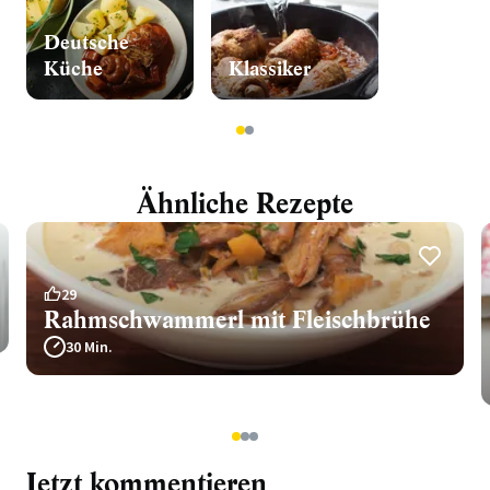
Deutsche
Küche
Klassiker
1
2
Ähnliche Rezepte
29
Rahmschwammerl mit Fleischbrühe
30 Min.
1
2
3
Jetzt kommentieren