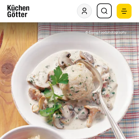
© Eising Foodphotography