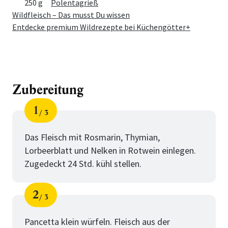
250 g
Polentagrieß
Wildfleisch – Das musst Du wissen
Entdecke premium Wildrezepte bei Küchengötter+
Zubereitung
1
3
Schritt
von
Das Fleisch mit Rosmarin, Thymian,
Lorbeerblatt und Nelken in Rotwein einlegen.
Zugedeckt 24 Std. kühl stellen.
2
3
Schritt
von
Pancetta klein würfeln. Fleisch aus der