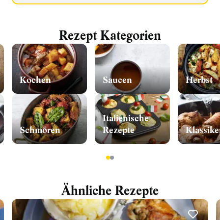
Rezept Kategorien
Kochen
Saucen
Herbst
Italienische
Schmoren
Rezepte
Klassike
1
2
Ähnliche Rezepte