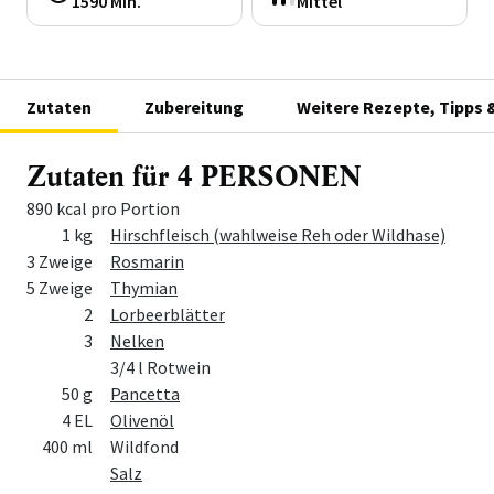
1590 Min.
Mittel
Zutaten
Zubereitung
Weitere Rezepte, Tipps 
Zutaten für 4 PERSONEN
890 kcal pro Portion
Menge
Zutat
1 kg
Hirschfleisch (wahlweise Reh oder Wildhase)
3 Zweige
Rosmarin
5 Zweige
Thymian
2
Lorbeerblätter
3
Nelken
3/4 l Rotwein
50 g
Pancetta
4 EL
Olivenöl
400 ml
Wildfond
Salz