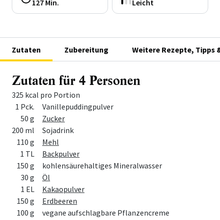
127 Min.
Leicht
Zutaten
Zubereitung
Weitere Rezepte, Tipps 
Zutaten für 4 Personen
325 kcal pro Portion
Menge
Zutat
1 Pck.
Vanillepuddingpulver
50 g
Zucker
200 ml
Sojadrink
110 g
Mehl
1 TL
Backpulver
150 g
kohlensäurehaltiges Mineralwasser
30 g
Öl
1 EL
Kakaopulver
150 g
Erdbeeren
100 g
vegane aufschlagbare Pflanzencreme