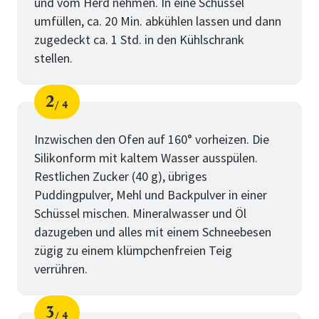
und vom Herd nehmen. In eine Schüssel
umfüllen, ca. 20 Min. abkühlen lassen und dann
zugedeckt ca. 1 Std. in den Kühlschrank
stellen.
2
4
Schritt
von
Inzwischen den Ofen auf 160° vorheizen. Die
Silikonform mit kaltem Wasser ausspülen.
Restlichen Zucker (40 g), übriges
Puddingpulver, Mehl und Backpulver in einer
Schüssel mischen. Mineralwasser und Öl
dazugeben und alles mit einem Schneebesen
zügig zu einem klümpchenfreien Teig
verrühren.
3
4