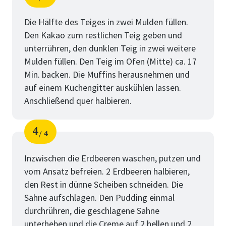
Schritt
von
Die Hälfte des Teiges in zwei Mulden füllen.
Den Kakao zum restlichen Teig geben und
unterrühren, den dunklen Teig in zwei weitere
Mulden füllen. Den Teig im Ofen (Mitte) ca. 17
Min. backen. Die Muffins herausnehmen und
auf einem Kuchengitter auskühlen lassen.
Anschließend quer halbieren.
4
4
Schritt
von
Inzwischen die Erdbeeren waschen, putzen und
vom Ansatz befreien. 2 Erdbeeren halbieren,
den Rest in dünne Scheiben schneiden. Die
Sahne aufschlagen. Den Pudding einmal
durchrühren, die geschlagene Sahne
unterheben und die Creme auf 2 hellen und 2