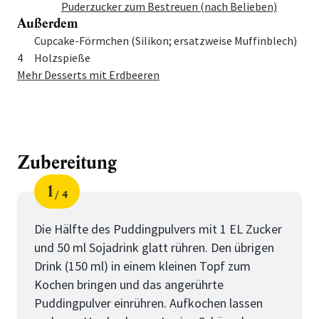
Puderzucker zum Bestreuen (nach Belieben)
Außerdem
Menge
Zutat
Cupcake-Förmchen (Silikon; ersatzweise Muffinblech)
4
Holzspieße
Mehr Desserts mit Erdbeeren
Zubereitung
1
4
Schritt
von
Die Hälfte des Puddingpulvers mit 1 EL Zucker
und 50 ml Sojadrink glatt rühren. Den übrigen
Drink (150 ml) in einem kleinen Topf zum
Kochen bringen und das angerührte
Puddingpulver einrühren. Aufkochen lassen