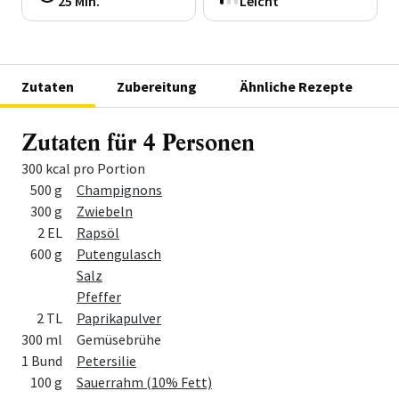
25 Min.
Leicht
Zutaten
Zubereitung
Ähnliche Rezepte
Zutaten für 4 Personen
300 kcal pro Portion
Menge
Zutat
500 g
Champignons
300 g
Zwiebeln
2 EL
Rapsöl
600 g
Putengulasch
Salz
Pfeffer
2 TL
Paprikapulver
300 ml
Gemüsebrühe
1 Bund
Petersilie
100 g
Sauerrahm (10% Fett)