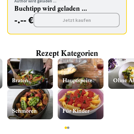
Author wird geladen ...
Buchtipp wird geladen ...
-.-- €
Jetzt kaufen
Rezept Kategorien
Braten
Hauptspeise
Ohne Al
Schmoren
Für Kinder
1
2