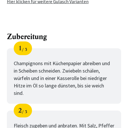
Hier klicken für weitere Gulasch Varianten
Zubereitung
1
3
Schritt
von
Champignons mit Küchenpapier abreiben und
in Scheiben schneiden. Zwiebeln schälen,
würfeln und in einer Kasserolle bei niedriger
Hitze im Öl so lange dünsten, bis sie weich
sind.
2
3
Schritt
von
Fleisch zugeben und anbraten. Mit Salz, Pfeffer