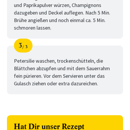
und Paprikapulver würzen, Champignons
dazugeben und Deckel auflegen. Nach 5 Min.
Brühe angießen und noch einmal ca. 5 Min.
schmoren lassen.
3
3
Schritt
von
Petersilie waschen, trockenschütteln, die
Blättchen abzupfen und mit dem Sauerrahm
fein pürieren. Vor dem Servieren unter das
Gulasch ziehen oder extra dazureichen.
Hat Dir unser Rezept