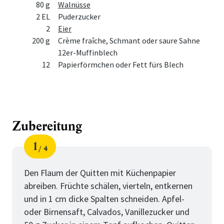
80 g
Walnüsse
2 EL
Puderzucker
2
Eier
200 g
Crème fraîche, Schmant oder saure Sahne
12er-Muffinblech
12
Papierförmchen oder Fett fürs Blech
Zubereitung
1
4
Schritt
von
Den Flaum der Quitten mit Küchenpapier
abreiben. Früchte schälen, vierteln, entkernen
und in 1 cm dicke Spalten schneiden. Apfel-
oder Birnensaft, Calvados, Vanillezucker und