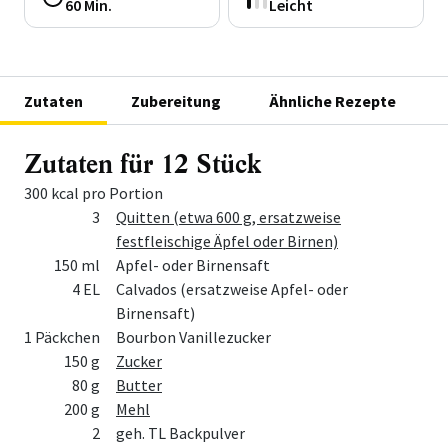
60 Min.
Leicht
Zutaten
Zubereitung
Ähnliche Rezepte
Zutaten für 12 Stück
300 kcal pro Portion
Menge
Zutat
3
Quitten (etwa 600 g, ersatzweise
festfleischige Äpfel oder Birnen)
150 ml
Apfel- oder Birnensaft
4 EL
Calvados (ersatzweise Apfel- oder
Birnensaft)
1 Päckchen
Bourbon Vanillezucker
150 g
Zucker
80 g
Butter
200 g
Mehl
2
geh. TL Backpulver