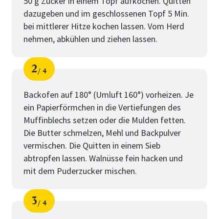
50 g Zucker in einem Topf aufkochen. Quitten
dazugeben und im geschlossenen Topf 5 Min.
bei mittlerer Hitze kochen lassen. Vom Herd
nehmen, abkühlen und ziehen lassen.
2
4
Schritt
von
Backofen auf 180° (Umluft 160°) vorheizen. Je
ein Papierförmchen in die Vertiefungen des
Muffinblechs setzen oder die Mulden fetten.
Die Butter schmelzen, Mehl und Backpulver
vermischen. Die Quitten in einem Sieb
abtropfen lassen. Walnüsse fein hacken und
mit dem Puderzucker mischen.
3
4
Schritt
von