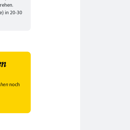
rehen.
e) in 20-30
en
chen
noch