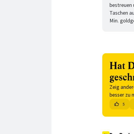
bestreuen 
Taschen au
Min. goldg
Hat D
gesch
Zeig ander
besser zu 
5