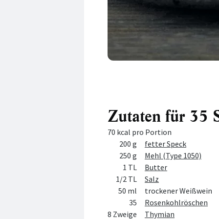
Zutaten für 35 
70 kcal pro Portion
Menge
Zutat
200 g
fetter Speck
250 g
Mehl (Type 1050)
1 TL
Butter
1/2 TL
Salz
50 ml
trockener Weißwein
35
Rosenkohlröschen
8 Zweige
Thymian