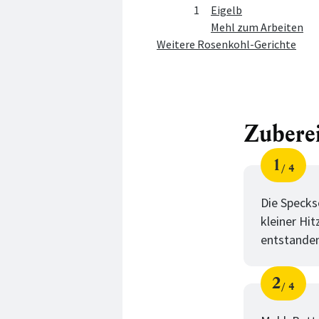
1
Eigelb
Mehl zum Arbeiten
Weitere Rosenkohl-Gerichte
Zubere
1
4
Schri
von
Die Specks
kleiner Hi
entstanden
2
4
Schri
von