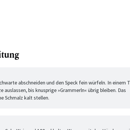
itung
tt
chwarte abschneiden und den Speck fein würfeln. In einem T
tze auslassen, bis knusprige »Grammerln« übrig bleiben. Das
e Schmalz kalt stellen.
tt