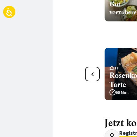
Gut
16
11
Rosenkohl-Auflauf
Rosenko
Tarte
60 Min.
60 Min.
Jetzt k
Regist