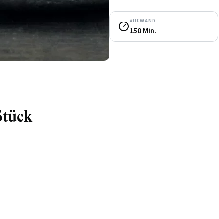
AUFWAND
150 Min.
Stück