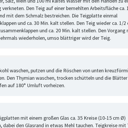
er, Salz, Wein und 100 ml kaltes Wasser mit den Händen zu 
g verkneten. Den Teig auf einer bemehlten Arbeitsfläche ca. 
und mit dem Schmalz bestreichen. Die Teigplatte einmal
appen und ca. 30 Min. kalt stellen. Den Teig wieder ca. 1/2
 zusammenklappen und ca. 20 Min. kalt stellen. Den Vorgang 
ehrmals wiederholen, umso blättriger wird der Teig.
tt
ohl waschen, putzen und die Röschen von unten kreuzförm
en. Den Thymian waschen, trocken schütteln und die Blätter
en auf 180° Umluft vorheizen.
tt
igplatten mit einem großen Glas ca. 35 Kreise (10-15 cm Ø)
, dabei den Glasrand in etwas Mehl tauchen. Teigkreise mit