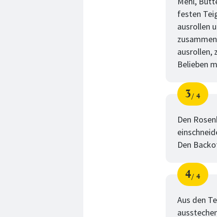
Mehl, Butt
festen Tei
ausrollen 
zusammenkl
ausrollen,
Belieben m
3
4
Schri
von
Den Rosenk
einschneid
Den Backof
4
4
Schri
von
Aus den Te
ausstechen