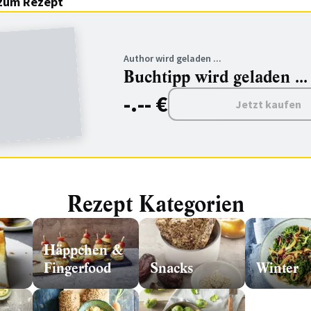
zum Rezept
Author wird geladen ...
Buchtipp wird geladen ...
-.-- €
Jetzt kaufen
Rezept Kategorien
Häppchen &
Fingerfood
Snacks
Winter