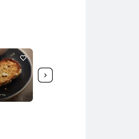
16
Rosenkohl-Auflauf
60 Min.