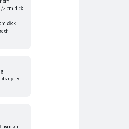
einem
1/2 cm dick
 cm dick
nach
ig
 abzupfen.
 Thymian