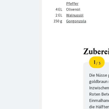
Pfeffer
4 EL
Olivenöl
2 EL
Walnussöl
150 g
Gorgonzola
Zubere
1
3
Schri
von
Die Nüsse 
goldbraun 
Inzwischen
Roten Bete
Einmalhand
die Hälfte