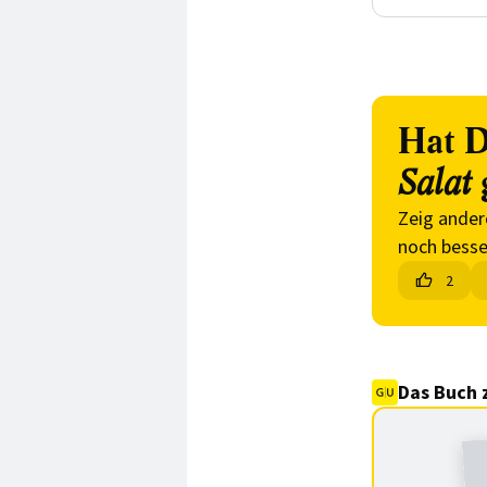
Hat D
Salat
Zeig ander
noch besse
2
Das Buch 