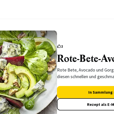
nika Schürle und Maria Grossmann
2
Rote-Bete-Av
Rote Bete, Avocado und Gor
diesen schnellen und geschma
In Sammlung 
Rezept als E-M