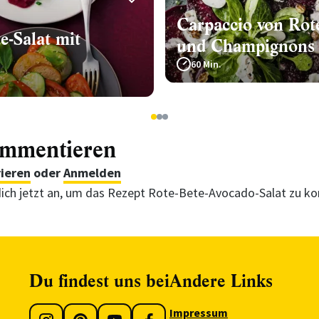
Carpaccio von Rot
e-Salat mit
und Champignons
60 Min.
1
2
3
ommentieren
rieren
oder
Anmelden
ich jetzt an, um das Rezept Rote-Bete-Avocado-Salat zu 
Du findest uns bei
Andere Links
Impressum