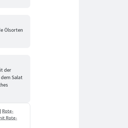
de Ölsorten
it der
f dem Salat
ches
|
Rote-
mit Rote-