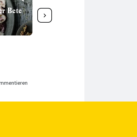
er Bete
Winterrüben-Bowl mit
Feta-Avocado-Dip
30 Min.
kommentieren