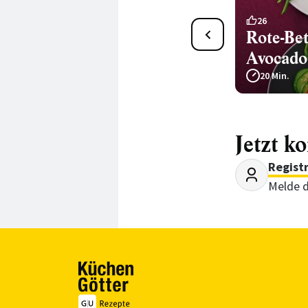
Winterrüben-Bowl mit
26
Rote-Bet
Feta-Avocado-Dip
Avocado
30 Min.
20 Min.
Jetzt k
Regist
Melde d