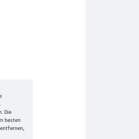
e
.
. Die
am besten
 entfernen,