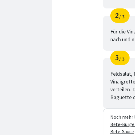
2
3
Schri
von
Für die Vin
nach und n
3
3
Schri
von
Feldsalat,
Vinaigrett
verteilen. 
Baguette o
Noch mehr l
Bete-Burge
Bete-Sauce