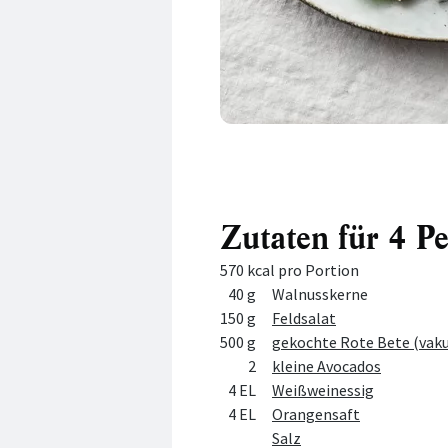
Zutaten für 4 P
570 kcal pro Portion
Menge
Zutat
40 g
Walnusskerne
150 g
Feldsalat
500 g
gekochte Rote Bete (vak
2
kleine Avocados
4 EL
Weißweinessig
4 EL
Orangensaft
Salz