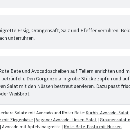
tt
aigrette Essig, Orangensaft, Salz und Pfeffer verrühren. Bei
ach unterrühren.
tt
 Rote Bete und Avocadoscheiben auf Tellern anrichten und m
e beträufeln. Den Gorgonzola in grobe Stücke zupfen und au
Den Salat mit den Nüssen bestreut servieren. Dazu passt fris
der Weißbrot.
eckere Salate mit Avocado und Roter Bete:
Kürbis-Avocado-Salat
r mit Ziegenkäse
|
Veganer Avocado-Linsen-Salat
|
Graupensalat 
| Avocado mit Apfelvinaigrette |
Rote-Bete-Pasta mit Nüssen