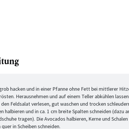
itung
tt
grob hacken und in einer Pfanne ohne Fett bei mittlerer Hitz
rösten. Herausnehmen und auf einem Teller abkühlen lassen
 den Feldsalat verlesen, gut waschen und trocken schleudern
n halbieren und in ca. 1 cm breite Spalten schneiden (dazu 
schuhe tragen). Die Avocados halbieren, Kerne und Schalen
n quer in Scheiben schneiden.