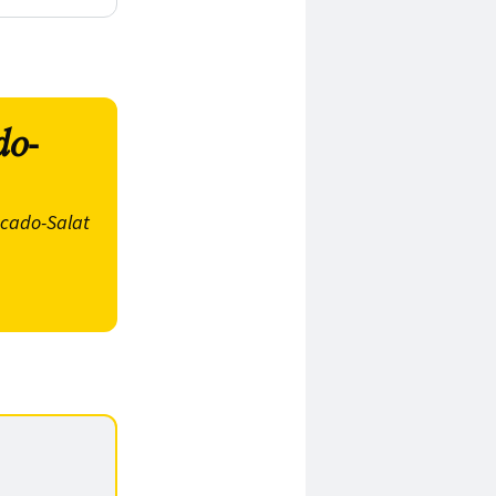
do-
ocado-Salat