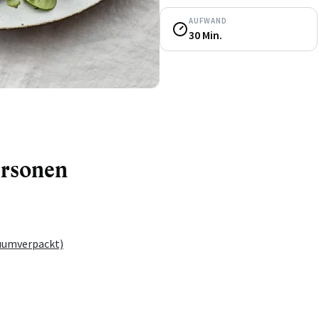
AUFWAND
30 Min.
ersonen
uumverpackt)