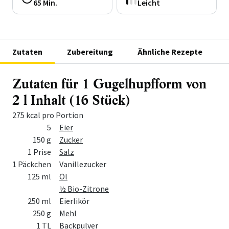
65 Min.
Leicht
Zutaten
Zubereitung
Ähnliche Rezepte
Zutaten für 1 Gugelhupfform von
2 l Inhalt (16 Stück)
275 kcal pro Portion
Menge
Zutat
5
Eier
150 g
Zucker
1 Prise
Salz
1 Päckchen
Vanillezucker
125 ml
Öl
½ Bio-Zitrone
250 ml
Eierlikör
250 g
Mehl
1 TL
Backpulver