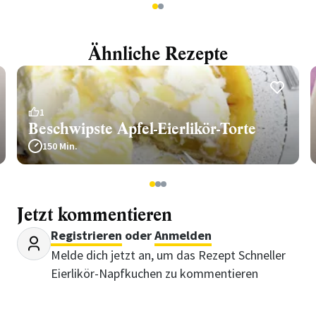
1
2
Ähnliche Rezepte
1
Beschwipste Apfel-Eierlikör-Torte
150 Min.
1
2
3
Jetzt kommentieren
Registrieren
oder
Anmelden
Melde dich jetzt an, um das Rezept Schneller
Eierlikör-Napfkuchen zu kommentieren