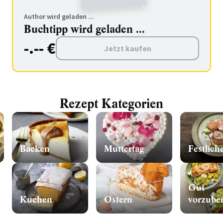
Author wird geladen ...
Buchtipp wird geladen ...
-.-- €
Jetzt kaufen
Rezept Kategorien
Backen
Muttertag
Festlich
Gut
Kuchen
Ostern
vorzuber