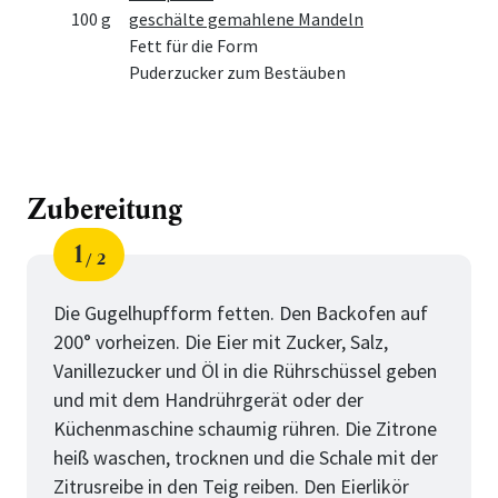
100 g
geschälte gemahlene Mandeln
Fett für die Form
Puderzucker zum Bestäuben
Zubereitung
1
2
Schritt
von
Die Gugelhupfform fetten. Den Backofen auf
200° vorheizen. Die Eier mit Zucker, Salz,
Vanillezucker und Öl in die Rührschüssel geben
und mit dem Handrührgerät oder der
Küchenmaschine schaumig rühren. Die Zitrone
heiß waschen, trocknen und die Schale mit der
Zitrusreibe in den Teig reiben. Den Eierlikör