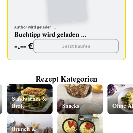
Author wird geladen ...
Buchtipp wird geladen ...
-.-- €
Jetzt kaufen
Rezept Kategorien
Sandwiches &
Brote
Snacks
Ohne Al
Brunch &