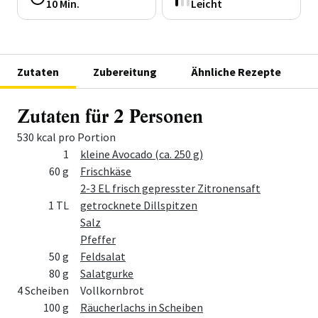
10 Min.
Leicht
Zutaten
Zubereitung
Ähnliche Rezepte
Zutaten für 2 Personen
530 kcal pro Portion
Menge
Zutat
1
kleine Avocado (ca. 250 g)
60 g
Frischkäse
2-3 EL frisch gepresster Zitronensaft
1 TL
getrocknete Dillspitzen
Salz
Pfeffer
50 g
Feldsalat
80 g
Salatgurke
4 Scheiben
Vollkornbrot
100 g
Räucherlachs in Scheiben