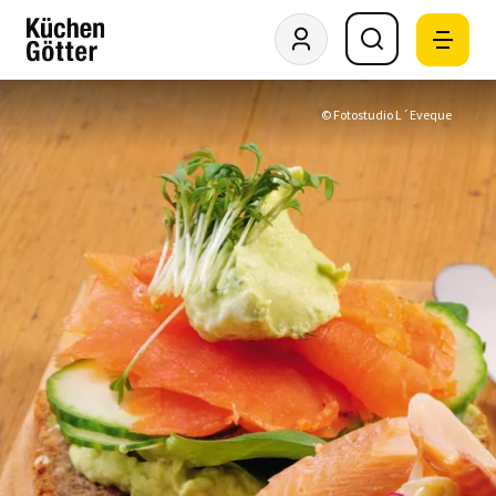
© Fotostudio L´Eveque