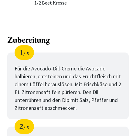
1/2 Beet Kresse
Zubereitung
1
3
Schritt
von
Für die Avocado-Dill-Creme die Avocado
halbieren, entsteinen und das Fruchtfleisch mit
einem Löffel herauslösen. Mit Frischkäse und 2
EL Zitronensaft fein pürieren. Den Dill
unterrühren und den Dip mit Salz, Pfeffer und
Zitronensaft abschmecken.
2
3
Schritt
von