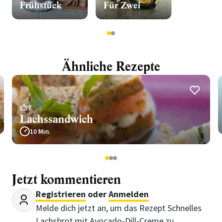
Frühstück
Für Zwei
1
2
Ähnliche Rezepte
7
Lachssandwich
10 Min.
1
2
3
Jetzt kommentieren
Registrieren
oder
Anmelden
Melde dich jetzt an, um das Rezept Schnelles
Lachsbrot mit Avocado-Dill-Creme zu