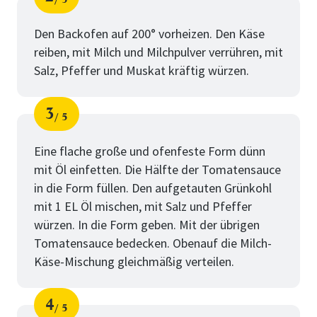
Schritt
von
Den Backofen auf 200° vorheizen. Den Käse
reiben, mit Milch und Milchpulver verrühren, mit
Salz, Pfeffer und Muskat kräftig würzen.
3
5
Schritt
von
Eine flache große und ofenfeste Form dünn
mit Öl einfetten. Die Hälfte der Tomatensauce
in die Form füllen. Den aufgetauten Grünkohl
mit 1 EL Öl mischen, mit Salz und Pfeffer
würzen. In die Form geben. Mit der übrigen
Tomatensauce bedecken. Obenauf die Milch-
Käse-Mischung gleichmäßig verteilen.
4
5