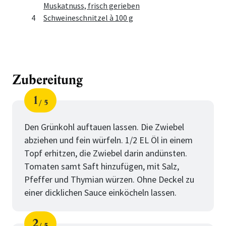
Muskatnuss, frisch gerieben
4
Schweineschnitzel à 100 g
Zubereitung
1
5
Schritt
von
Den Grünkohl auftauen lassen. Die Zwiebel
abziehen und fein würfeln. 1/2 EL Öl in einem
Topf erhitzen, die Zwiebel darin andünsten.
Tomaten samt Saft hinzufügen, mit Salz,
Pfeffer und Thymian würzen. Ohne Deckel zu
einer dicklichen Sauce einköcheln lassen.
2
5