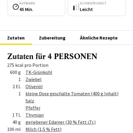
AUFWAND
SCHWIERIGKEIT
45 Min.
Leicht
Zutaten
Zubereitung
Ähnliche Rezepte
Zutaten für 4 PERSONEN
275 kcal pro Portion
Menge
Zutat
600 g
TK-Grünkohl
1
Zwiebel
2 EL
Olivenöl
1
kleine Dose geschälte Tomaten (400 g Inhalt)
Salz
Pfeffer
1 TL
Thymian
40 g
geriebener Edamer (30 % Fett i.Tr.)
100 ml
Milch (1,5 % Fett)