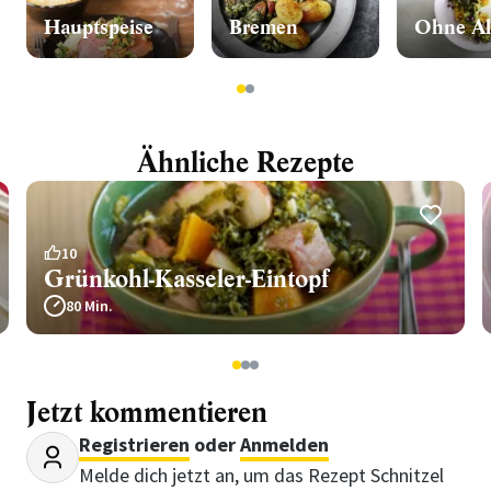
Hauptspeise
Bremen
Ohne Al
1
2
Ähnliche Rezepte
10
Grünkohl-Kasseler-Eintopf
80 Min.
1
2
3
Jetzt kommentieren
Registrieren
oder
Anmelden
Melde dich jetzt an, um das Rezept Schnitzel