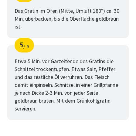
Schritt
von
Das Gratin im Ofen (Mitte, Umluft 180°) ca. 30
Min. überbacken, bis die Oberfläche goldbraun
ist.
5
5
Schritt
von
Etwa 5 Min. vor Garzeitende des Gratins die
Schnitzel trockentupfen. Etwas Salz, Pfeffer
und das restliche Öl verrühren. Das Fleisch
damit einpinseln. Schnitzel in einer Grillpfanne
je nach Dicke 2-3 Min. von jeder Seite
goldbraun braten. Mit dem Grünkohlgratin
servieren.