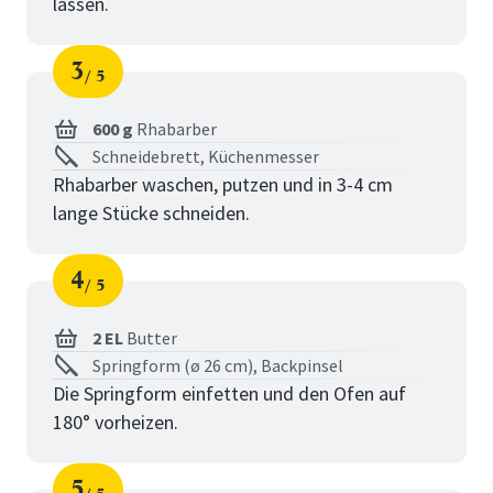
lassen.
3
5
Schritt
von
600 g
Rhabarber
Schneidebrett, Küchenmesser
Rhabarber waschen, putzen und in 3-4 cm
lange Stücke schneiden.
4
5
Schritt
von
2 EL
Butter
Springform (ø 26 cm), Backpinsel
Die Springform einfetten und den Ofen auf
180° vorheizen.
5