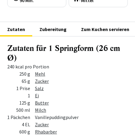
90 Min.
Mittel
Zutaten
Zubereitung
Zum Kuchen servieren
Zutaten für 1 Springform (26 cm
Ø)
240 kcal pro Portion
Menge
Zutat
250 g
Mehl
65 g
Zucker
1 Prise
Salz
1
Ei
125 g
Butter
500 ml
Milch
1 Päckchen
Vanillepuddingpulver
4 EL
Zucker
600 g
Rhabarber