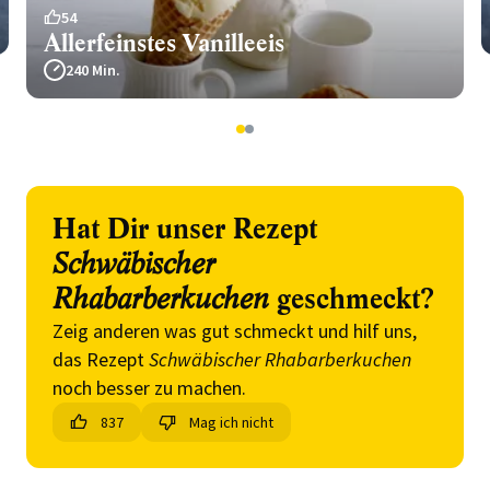
54
Allerfeinstes Vanilleeis
240 Min.
1
2
Hat Dir unser Rezept
Schwäbischer
Rhabarberkuchen
geschmeckt?
Zeig anderen was gut schmeckt und hilf uns,
das Rezept
Schwäbischer Rhabarberkuchen
noch besser zu machen.
837
Mag ich nicht