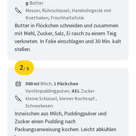
g
Butter
Messer, Rührschüssel, Handrührgerät mit
Knethaken, Frischhaltefolie
Butter in Flöckchen schneiden und zusammen
mit Mehl, Zucker, Salz, Ei rasch zu einem Teig
verkneten. In Folie einschlagen und 30 Min. kalt
stellen.
2
5
Schritt
von
500 ml
Milch,
1 Päckchen
Vanillepuddingpulver,
4 EL
Zucker
kleine Schüssel, kleiner Kochtopf ,
Schneebesen
Inzwischen aus Milch, Puddingpulver und
Zucker einen Pudding nach
Packungsanweisung kochen. Leicht abkühlen