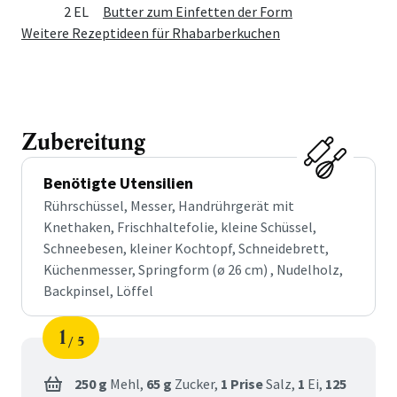
2 EL
Butter zum Einfetten der Form
Weitere Rezeptideen für Rhabarberkuchen
Zubereitung
Benötigte Utensilien
Rührschüssel, Messer, Handrührgerät mit
Knethaken, Frischhaltefolie, kleine Schüssel,
Schneebesen, kleiner Kochtopf, Schneidebrett,
Küchenmesser, Springform (ø 26 cm) , Nudelholz,
Backpinsel, Löffel
1
5
Schritt
von
250 g
Mehl,
65 g
Zucker,
1 Prise
Salz,
1
Ei,
125