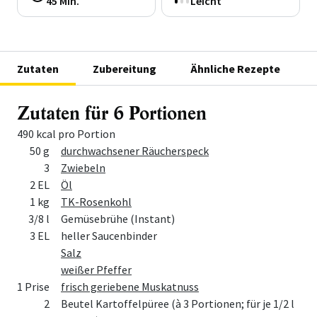
45 Min.
Leicht
Zutaten
Zubereitung
Ähnliche Rezepte
Zutaten für 6 Portionen
490 kcal pro Portion
Menge
Zutat
50 g
durchwachsener Räucherspeck
3
Zwiebeln
2 EL
Öl
1 kg
TK-Rosenkohl
3/8 l
Gemüsebrühe (Instant)
3 EL
heller Saucenbinder
Salz
weißer Pfeffer
1 Prise
frisch geriebene Muskatnuss
2
Beutel Kartoffelpüree (à 3 Portionen; für je 1/2 l