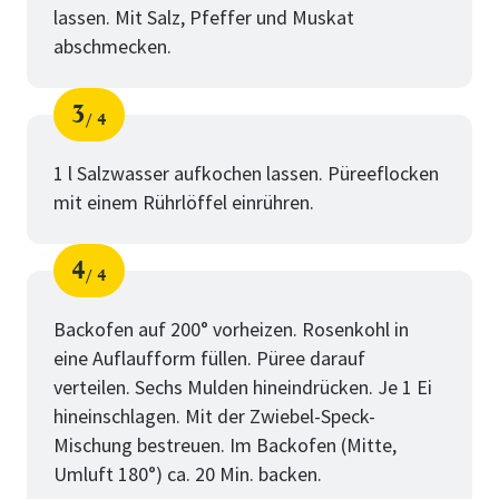
lassen. Mit Salz, Pfeffer und Muskat
abschmecken.
3
4
Schritt
von
1 l Salzwasser aufkochen lassen. Püreeflocken
mit einem Rührlöffel einrühren.
4
4
Schritt
von
Backofen auf 200° vorheizen. Rosenkohl in
eine Auflaufform füllen. Püree darauf
verteilen. Sechs Mulden hineindrücken. Je 1 Ei
hineinschlagen. Mit der Zwiebel-Speck-
Mischung bestreuen. Im Backofen (Mitte,
Umluft 180°) ca. 20 Min. backen.