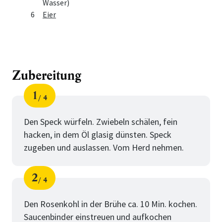
Wasser)
6
Eier
Zubereitung
1
4
Schritt
von
Den Speck würfeln. Zwiebeln schälen, fein
hacken, in dem Öl glasig dünsten. Speck
zugeben und auslassen. Vom Herd nehmen.
2
4
Schritt
von
Den Rosenkohl in der Brühe ca. 10 Min. kochen.
Saucenbinder einstreuen und aufkochen