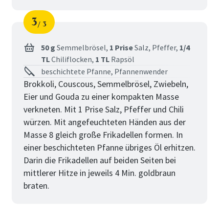
3
3
Schritt
von
50 g
Semmelbrösel,
1 Prise
Salz,
Pfeffer,
1/4
TL
Chiliflocken,
1 TL
Rapsöl
beschichtete Pfanne, Pfannenwender
Brokkoli, Couscous, Semmelbrösel, Zwiebeln,
Eier und Gouda zu einer kompakten Masse
verkneten. Mit 1 Prise Salz, Pfeffer und Chili
würzen. Mit angefeuchteten Händen aus der
Masse 8 gleich große Frikadellen formen. In
einer beschichteten Pfanne übriges Öl erhitzen.
Darin die Frikadellen auf beiden Seiten bei
mittlerer Hitze in jeweils 4 Min. goldbraun
braten.