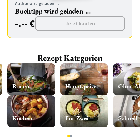
Author wird geladen ...
Buchtipp wird geladen ...
-.-- €
Jetzt kaufen
Rezept Kategorien
Braten
Hauptspeise
Ohne Al
Kochen
Für Zwei
Schnell
1
2