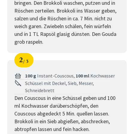
bringen. Den Brokkoli waschen, putzen und in
Röschen zerteilen. Brokkoli ins Wasser geben,
salzen und die Röschen in ca. 7 Min. nicht zu
weich garen. Zwiebeln schälen, fein würfeln
und in 1 TL Rapsöl glasig dünsten. Den Gouda
grob raspeln.
2
3
Schritt
von
100 g
Instant-Couscous,
100 ml
Kochwasser
Schüssel mit Deckel, Sieb, Messer,
Schneidebrett
Den Couscous in eine Schüssel geben und 100
ml Kochwasser darüberschöpfen, den
Couscous abgedeckt 5 Min. quellen lassen.
Brokkoli in ein Sieb abgießen, abschrecken,
abtropfen lassen und fein hacken.