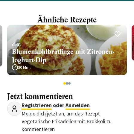
Ähnliche Rezepte
31
Blumenkohlbratlinge mit Zitronen-
Joghurt-Dip
30 Min.
1
2
3
Jetzt kommentieren
Registrieren
oder
Anmelden
Melde dich jetzt an, um das Rezept
Vegetarische Frikadellen mit Brokkoli zu
kommentieren