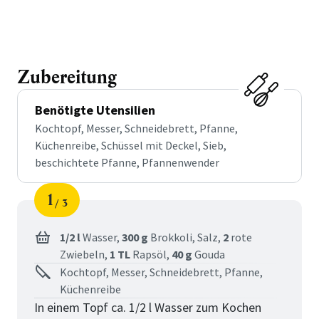
Zubereitung
Benötigte Utensilien
Kochtopf, Messer, Schneidebrett, Pfanne,
Küchenreibe, Schüssel mit Deckel, Sieb,
beschichtete Pfanne, Pfannenwender
1
3
Schritt
von
1/2 l
Wasser,
300 g
Brokkoli,
Salz,
2
rote
Zwiebeln,
1 TL
Rapsöl,
40 g
Gouda
Kochtopf, Messer, Schneidebrett, Pfanne,
Küchenreibe
In einem Topf ca. 1/2 l Wasser zum Kochen