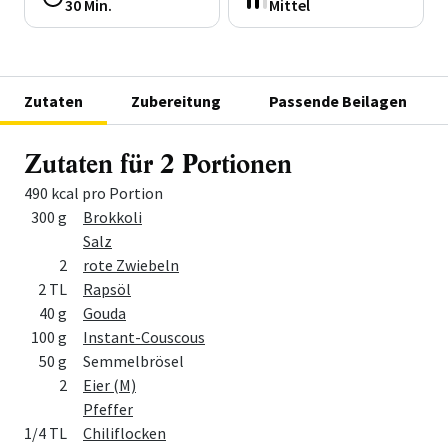
30 Min.
Mittel
Zutaten
Zubereitung
Passende Beilagen
Zutaten für 2 Portionen
490 kcal pro Portion
Menge
Zutat
300 g
Brokkoli
Salz
2
rote Zwiebeln
2 TL
Rapsöl
40 g
Gouda
100 g
Instant-Couscous
50 g
Semmelbrösel
2
Eier (M)
Pfeffer
1/4 TL
Chiliflocken