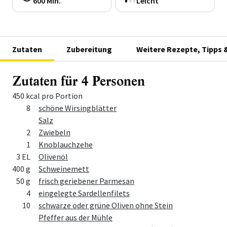
600 Min.
Leicht
Zutaten
Zubereitung
Weitere Rezepte, Tipps 
Zutaten für 4 Personen
450 kcal pro Portion
Menge
Zutat
8
schöne Wirsingblätter
Salz
2
Zwiebeln
1
Knoblauchzehe
3 EL
Olivenöl
400 g
Schweinemett
50 g
frisch geriebener Parmesan
4
eingelegte Sardellenfilets
10
schwarze oder grüne Oliven ohne Stein
Pfeffer aus der Mühle