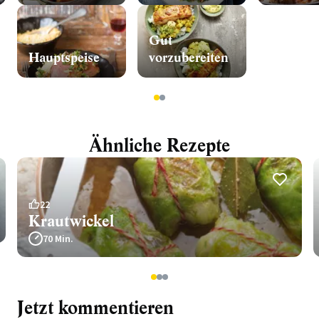
Gut
Hauptspeise
vorzubereiten
1
2
Ähnliche Rezepte
22
Krautwickel
70 Min.
1
2
3
Jetzt kommentieren