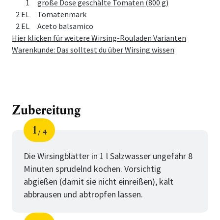
1
große Dose geschälte Tomaten (800 g)
2 EL
Tomatenmark
2 EL
Aceto balsamico
Hier klicken für weitere Wirsing-Rouladen Varianten
Warenkunde: Das solltest du über Wirsing wissen
Zubereitung
1
4
Schritt
von
Die Wirsingblätter in 1 l Salzwasser ungefähr 8
Minuten sprudelnd kochen. Vorsichtig
abgießen (damit sie nicht einreißen), kalt
abbrausen und abtropfen lassen.