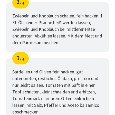
2
4
Schritt
von
Zwiebeln und Knoblauch schälen, fein hacken. 1
EL Öl in einer Pfanne heiß werden lassen,
Zwiebeln und Knoblauch bei mittlerer Hitze
andünsten. Abkühlen lassen. Mit dem Mett und
dem Parmesan mischen.
3
4
Schritt
von
Sardellen und Oliven fein hacken, gut
unterkneten, restliches Öl dazu, pfeffern und
nur leicht salzen. Tomaten mit Saft in einen
Topf schütten, kleinschneiden und erhitzen,
Tomatenmark einrühren. Offen einköcheln
lassen, mit Salz, Pfeffer und Aceto balsamico
abschmecken.