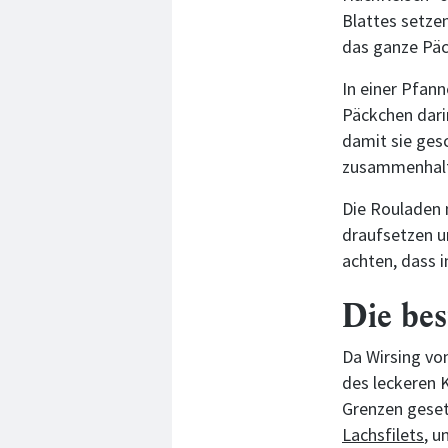
Blattes setze
das ganze Päc
In einer Pfan
Päckchen darin
damit sie ges
zusammenhalt
Die Rouladen
draufsetzen u
achten, dass 
Die bes
Da Wirsing von
des leckeren K
Grenzen geset
Lachsfilets
, u