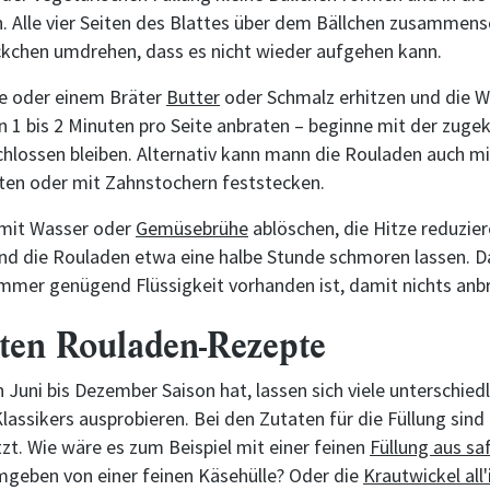
n. Alle vier Seiten des Blattes über dem Bällchen zusammen
kchen umdrehen, dass es nicht wieder aufgehen kann.
ne oder einem Bräter
Butter
oder Schmalz erhitzen und die W
 1 bis 2 Minuten pro Seite anbraten – beginne mit der zugek
chlossen bleiben. Alternativ kann mann die Rouladen auch m
en oder mit Zahnstochern feststecken.
 mit Wasser oder
Gemüsebrühe
ablöschen, die Hitze reduzier
nd die Rouladen etwa eine halbe Stunde schmoren lassen. D
immer genügend Flüssigkeit vorhanden ist, damit nichts anb
ten Rouladen-Rezepte
 Juni bis Dezember Saison hat, lassen sich viele unterschied
lassikers ausprobieren. Bei den Zutaten für die Füllung sind 
zt. Wie wäre es zum Beispiel mit einer feinen
Füllung aus sa
mgeben von einer feinen Käsehülle? Oder die
Krautwickel all'