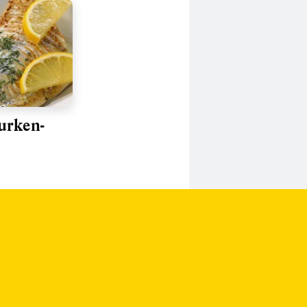
urken-