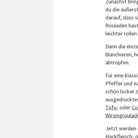
Zunächst brin
du die äußerst
darauf, dass s
Rouladen hast.
leichter rollen
Dann die einz
blanchieren, 
abtropfen.
Für eine klass
Pfeffer und n
schön locker 
ausgedrücktes
Tofu-
oder
Co
Wirsingroulad
Jetzt werden d
Hackfleisch- o