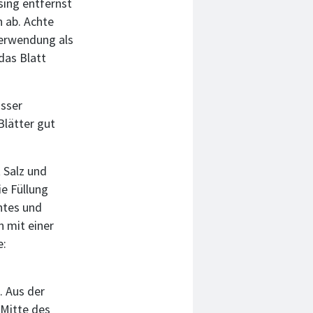
ing entfernst
n ab. Achte
 Verwendung als
das Blatt
asser
Blätter gut
 Salz und
e Füllung
htes und
 mit einer
e:
. Aus der
 Mitte des