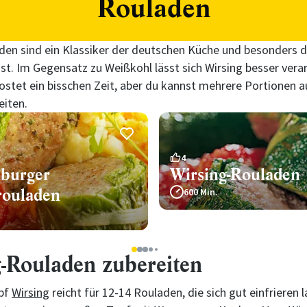
Rouladen
den sind ein Klassiker der deutschen Küche und besonders d
. Im Gegensatz zu Weißkohl lässt sich Wirsing besser verar
ostet ein bisschen Zeit, aber du kannst mehrere Portionen a
eiten.
4
burger
Wirsing-Rouladen
rouladen
600 Min.
1
2
3
4
5
-Rouladen zubereiten
opf
Wirsing
reicht für 12-14 Rouladen, die sich gut einfrieren l