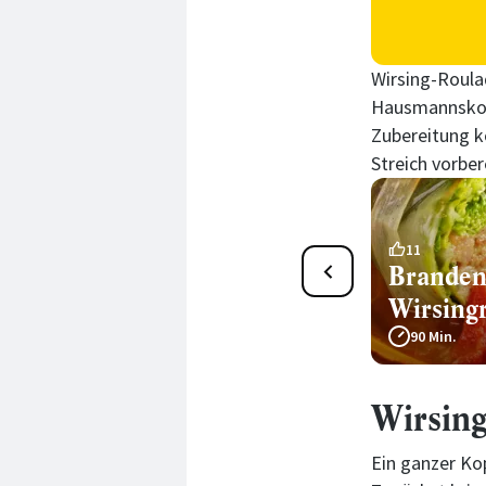
Wirsing-Roula
Hausmannskost
Zubereitung k
Streich vorber
2
11
Wirsing-Lachs-Sushis
Branden
Wirsing
130 Min.
90 Min.
Wirsing
Ein ganzer K