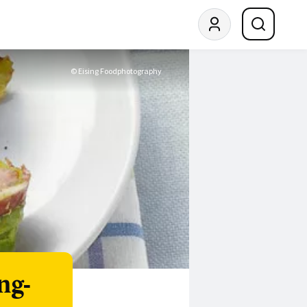
© Eising Foodphotography
ng-