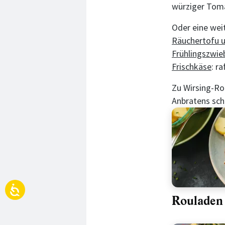
würziger Toma
Oder eine weit
Räuchertofu 
Frühlingszwie
Frischkäse
: r
Zu Wirsing-R
Anbratens sc
Rouladen