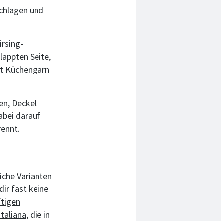
schlagen und
irsing-
lappten Seite,
it Küchengarn
en, Deckel
abei darauf
rennt.
liche Varianten
dir fast keine
ftigen
italiana
, die in