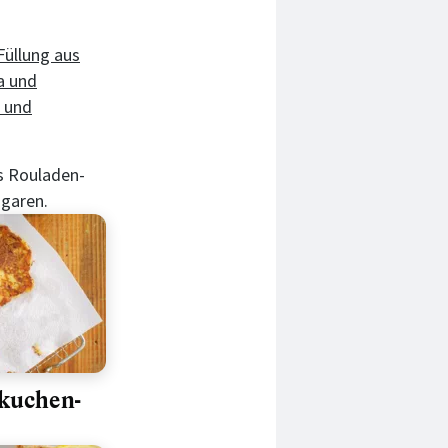
Füllung aus
a und
n und
s Rouladen-
 garen.
kuchen-