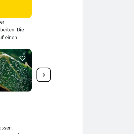
er
beiten. Die
uf einen
1
Wirsingrouladen mit
Röstifüllung
70 Min.
assen.