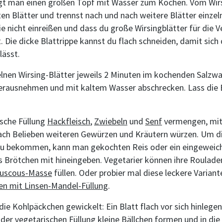
gt man einen großen Topf mit Wasser zum Kochen. Vom Wirs
en Blätter und trennst nach und nach weitere Blätter einzel
ie nicht einreißen und dass du große Wirsingblätter für die
 Die dicke Blattrippe kannst du flach schneiden, damit sich 
 lässt.
elnen Wirsing-Blätter jeweils 2 Minuten im kochenden Salzw
herausnehmen und mit kaltem Wasser abschrecken. Lass die 
ische Füllung
Hackfleisch
,
Zwiebeln
und
Senf
vermengen, mit
ach Belieben weiteren Gewürzen und Kräutern würzen. Um di
zu bekommen, kann man gekochten Reis oder ein eingeweic
 Brötchen mit hineingeben. Vegetarier können ihre Rouladen
uscous-Masse
füllen. Oder probier mal diese leckere Variant
en mit Linsen-Mandel-Füllung
.
ie Kohlpäckchen gewickelt: Ein Blatt flach vor sich hinlegen
der vegetarischen Füllung kleine Bällchen formen und in die