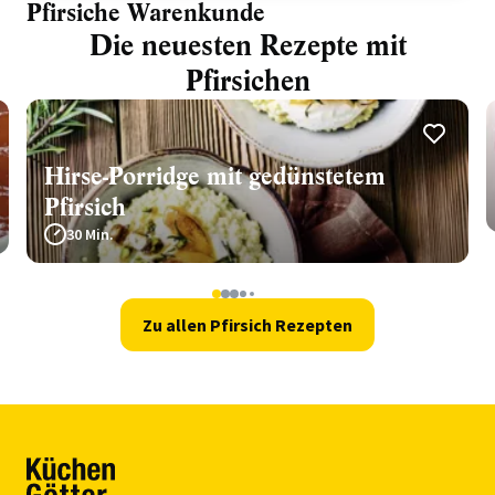
Pfirsiche Warenkunde
Die neuesten Rezepte mit
Pfirsichen
Hirse-Porridge mit gedünstetem
Pfirsich
30 Min.
1
2
3
4
5
Zu allen Pfirsich Rezepten