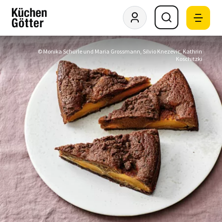
© Monika Schürle und Maria Grossmann, Silvio Knezevic, Kathrin
Koschitzki