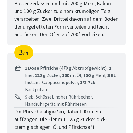
Butter zerlassen und mit 200 g Mehl, Kakao
und 100 g Zucker zu einem krümeligen Teig
verarbeiten. Zwei Drittel davon auf dem Boden
der ungefetteten Form verteilen und leicht
andrücken. Den Ofen auf 200° vorheizen.
2
3
Schritt
von
1 Dose
Pfirsiche (470 g Abtropfgewicht),
2
Eier,
125 g
Zucker,
100 ml
Öl,
150 g
Mehl,
3 EL
Instant-Cappuccinopulver,
1/2 Pck.
Backpulver
Sieb, Schüssel, hoher Rührbecher,
Handrührgerät mit Rührbesen
Die Pfirsiche abgießen, dabei 100 ml Saft
auffangen. Die Eier mit 125 g Zucker dick-
cremig schlagen. Öl und Pfirsichsaft