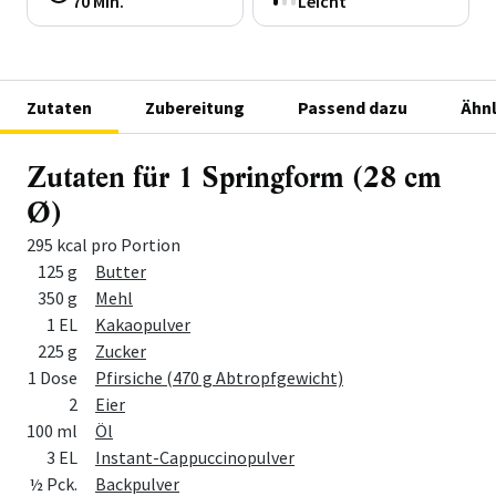
70 Min.
Leicht
Zutaten
Zubereitung
Passend dazu
Ähnl
Zutaten für 1 Springform (28 cm
Ø)
295 kcal pro Portion
Menge
Zutat
125 g
Butter
350 g
Mehl
1 EL
Kakaopulver
225 g
Zucker
1 Dose
Pfirsiche (470 g Abtropfgewicht)
2
Eier
100 ml
Öl
3 EL
Instant-Cappuccinopulver
½ Pck.
Backpulver