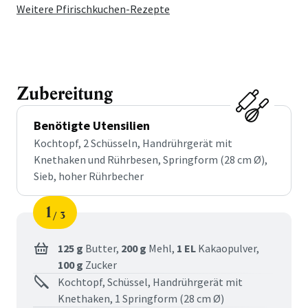
Weitere Pfirischkuchen-Rezepte
Zubereitung
Benötigte Utensilien
Kochtopf, 2 Schüsseln, Handrührgerät mit
Knethaken und Rührbesen, Springform (28 cm Ø),
Sieb, hoher Rührbecher
1
3
Schritt
von
125 g
Butter,
200 g
Mehl,
1 EL
Kakaopulver,
100 g
Zucker
Kochtopf, Schüssel, Handrührgerät mit
Knethaken, 1 Springform (28 cm Ø)