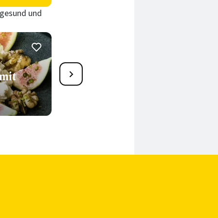
t gesund und
Camembert-Feigen-Brot
mit
15 Min.