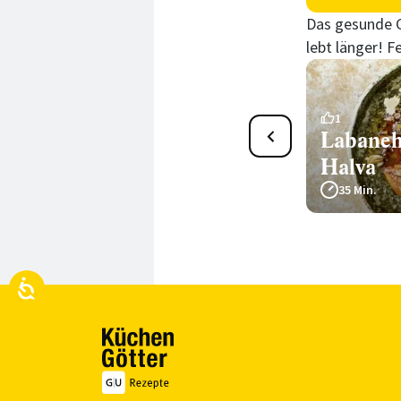
Das gesunde G
lebt länger! 
2
1
Feta-Päckchen mit Spinat
Labaneh
und Feigen
Halva
40 Min.
35 Min.