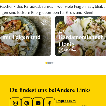
eschenk des Paradiesbaumes – wer viele Feigen isst, bleib
Feigen sind leckere Energiebomben für Groß und Klein!
3
 mit Feigen und
Kardamomlabneh 
Honig
1460 Min.
1
2
3
4
5
Du findest uns bei
Andere Links
Impressum