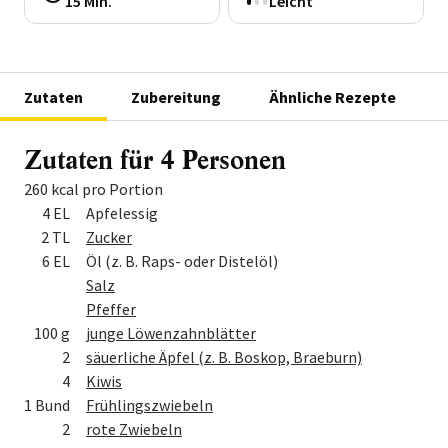
15 Min.
Leicht
Zutaten
Zubereitung
Ähnliche Rezepte
Zutaten für 4 Personen
260 kcal pro Portion
Menge
Zutat
4 EL
Apfelessig
2 TL
Zucker
6 EL
Öl (z. B. Raps- oder Distelöl)
Salz
Pfeffer
100 g
junge Löwenzahnblätter
2
säuerliche Äpfel (z. B. Boskop, Braeburn)
4
Kiwis
1 Bund
Frühlingszwiebeln
2
rote Zwiebeln