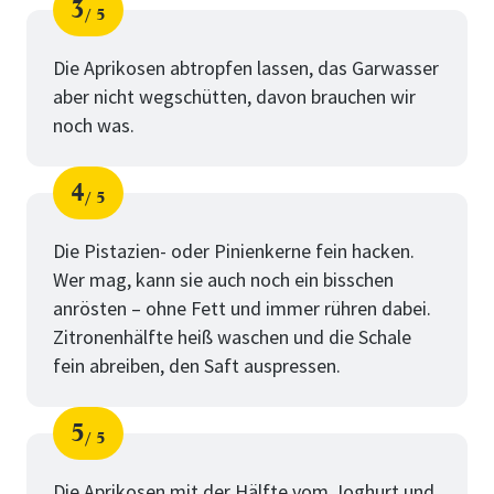
3
5
Schritt
von
Die Aprikosen abtropfen lassen, das Garwasser
aber nicht wegschütten, davon brauchen wir
noch was.
4
5
Schritt
von
Die Pistazien- oder Pinienkerne fein hacken.
Wer mag, kann sie auch noch ein bisschen
anrösten – ohne Fett und immer rühren dabei.
Zitronenhälfte heiß waschen und die Schale
fein abreiben, den Saft auspressen.
5
5
Schritt
von
Die Aprikosen mit der Hälfte vom Joghurt und