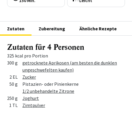
150 Min.
Leicht
Zutaten
Zubereitung
Ähnliche Rezepte
Zutaten für 4 Personen
325 kcal pro Portion
Menge
Zutat
300 g
getrocknete Aprikosen (am besten die dunklen
ungeschwefelten kaufen)
2 EL
Zucker
50 g
Pistazien- oder Pinienkerne
1/2 unbehandelte Zitrone
250 g
Joghurt
1 TL
Zimtpulver