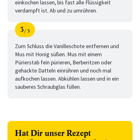
einkochen lassen, bis fast alle Flüssigkeit
verdampft ist. Ab und zu umrühren.
3
3
Schritt
von
Zum Schluss die Vanilleschote entfernen und
Mus mit Honig süßen. Mus mit einem
Pürierstab fein pürieren, Berberitzen oder
gehackte Datteln einrühren und noch mal
aufkochen lassen. Abkühlen lassen und in ein
sauberes Schraubglas füllen.
Hat Dir unser Rezept