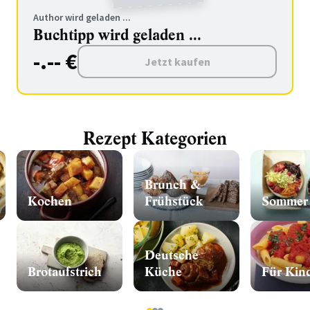
Author wird geladen ...
Buchtipp wird geladen ...
-.-- €
Jetzt kaufen
Rezept Kategorien
Brunch &
Kochen
Frühstück
Sommer
Deutsche
Brotaufstrich
Küche
Für Kin