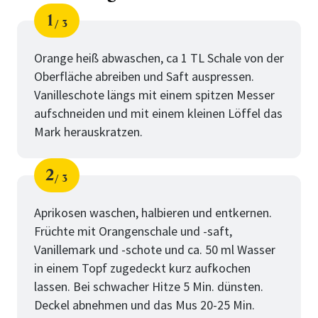
1
3
Schritt
von
Orange heiß abwaschen, ca 1 TL Schale von der
Oberfläche abreiben und Saft auspressen.
Vanilleschote längs mit einem spitzen Messer
aufschneiden und mit einem kleinen Löffel das
Mark herauskratzen.
2
3
Schritt
von
Aprikosen waschen, halbieren und entkernen.
Früchte mit Orangenschale und -saft,
Vanillemark und -schote und ca. 50 ml Wasser
in einem Topf zugedeckt kurz aufkochen
lassen. Bei schwacher Hitze 5 Min. dünsten.
Deckel abnehmen und das Mus 20-25 Min.