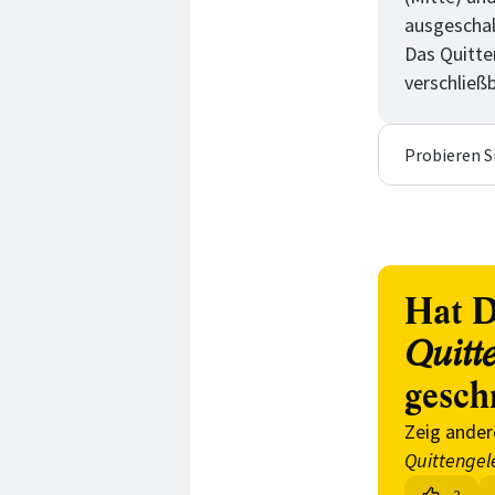
ausgeschal
Das Quitte
verschließ
Probieren S
Hat D
Quitt
gesch
Zeig ander
Quittengel