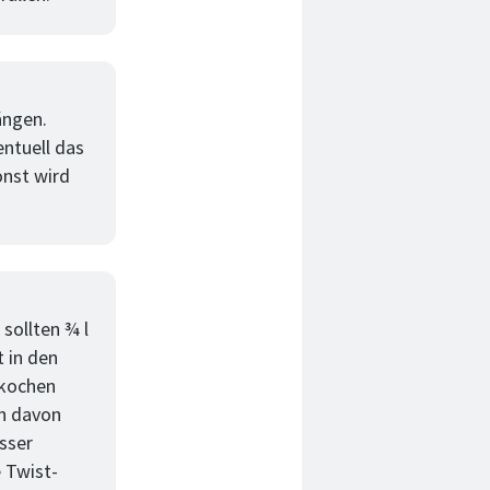
ängen.
entuell das
onst wird
sollten ¾ l
 in den
 kochen
en davon
asser
 Twist-