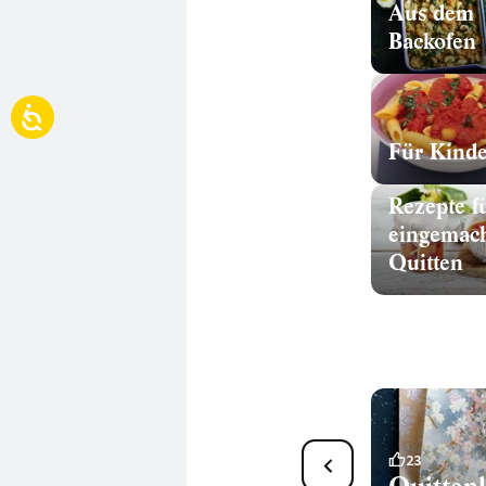
Aus dem
Backofen
Für Kinde
Rezepte f
eingemac
Quitten
8
23