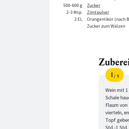
500-600 g
Zucker
2-3 Msp.
Zimtpulver
2 EL
Orangenlikör (nach B
Zucker zum Wälzen
Zubere
1
5
Schri
von
Wein mit 1
Schale hau
Flaum von 
vierteln, e
Topf geben
Std.-1 Std.