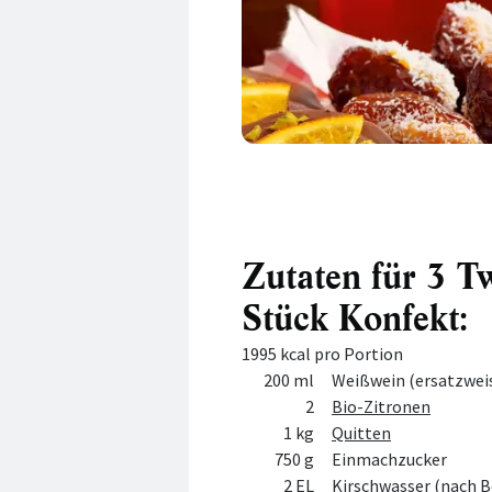
Zutaten für 3 Tw
Stück Konfekt:
1995 kcal pro Portion
Menge
Zutat
200 ml
Weißwein (ersatzwei
2
Bio-Zitronen
1 kg
Quitten
750 g
Einmachzucker
2 EL
Kirschwasser (nach B