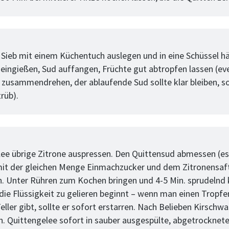
tt
 Sieb mit einem Küchentuch auslegen und in eine Schüssel h
neingießen, Sud auffangen, Früchte gut abtropfen lassen (ev
t zusammendrehen, der ablaufende Sud sollte klar bleiben, s
rüb).
tt
lee übrige Zitrone auspressen. Den Quittensud abmessen (es 
mit der gleichen Menge Einmachzucker und dem Zitronensaft
. Unter Rühren zum Kochen bringen und 4-5 Min. sprudelnd
s die Flüssigkeit zu gelieren beginnt – wenn man einen Tropf
eller gibt, sollte er sofort erstarren. Nach Belieben Kirschw
n. Quittengelee sofort in sauber ausgespülte, abgetrocknete