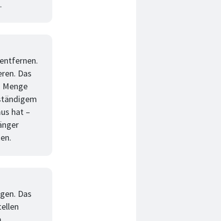
.
entfernen.
eren. Das
en Menge
 ständigem
us hat –
länger
en.
egen. Das
tellen
m