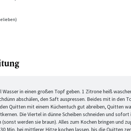
elieben)
itung
tt
 l Wasser in einen großen Topf geben. 1 Zitrone heiß wasche
chdünn abschälen, den Saft auspressen. Beides mit in den T
den Quitten mit einem Küchentuch gut abreiben, Quitten w
ntkernen. Die Viertel in dünne Scheiben schneiden und sofort 
 (sonst werden sie braun). Alles zum Kochen bringen und z
 30 Min. bei mittlerer Hitze kochen lassen, bis die Quitten zer