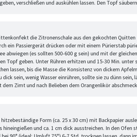
 geben, verschließen und auskühlen lassen. Den Topf säubern
tt
ittenkonfekt die Zitronenschale aus den gekochten Quitten 
rch ein Passiergerät drücken oder mit einem Pürierstab püri
ee abwiegen (es sollten 500-600 g sein) und mit der gleich
den Topf geben. Unter Rühren erhitzen und 15-30 Min. unter
hen lassen, bis die Masse die Konsistenz von dickem Apfelm
zu dick sein, wenig Wasser einrühren, sollte sie zu dünn sein, 
t dem Zimt und nach Belieben dem Orangenlikör abschmeck
tt
e hitzebeständige Form (ca. 25 x 30 cm) mit Backpapier ausl
 hineingießen und ca. 1 cm dick ausstreichen. In den Ofen s
 bei 90° (ideal: Umluft 75°) 6-7 Std. trocknen lassen, dann i