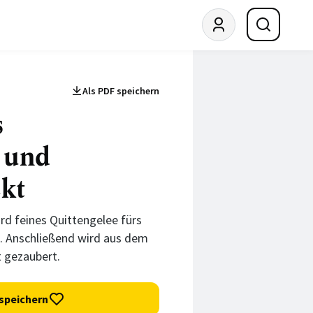
Als PDF speichern
s
 und
kt
rd feines Quittengelee fürs
. Anschließend wird aus dem
 gezaubert.
speichern