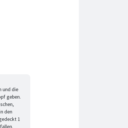
n und die
opf geben.
aschen,
in den
ugedeckt 1
fallen.