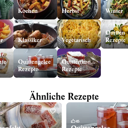
Kochen
Herbst
Winter
Quitten
r
Klassiker
Vegetarisch
Rezepte
ür
hte
Quittengelee
Quittenkonfekt
Rezepte
Rezepte
Ähnliche Rezepte
45