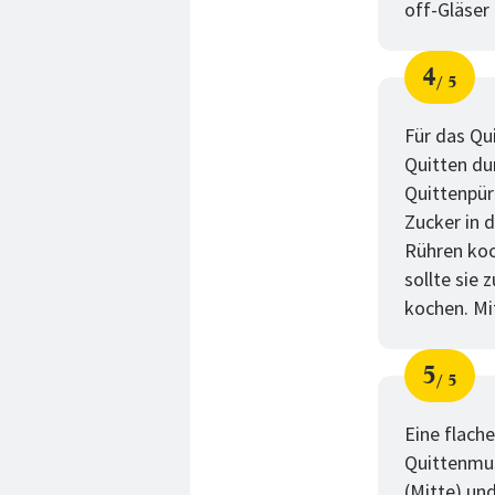
off-Gläser
4
5
Schri
von
Für das Qu
Quitten du
Quittenpür
Zucker in 
Rühren koc
sollte sie 
kochen. Mi
5
5
Schri
von
Eine flach
Quittenmus
(Mitte) und