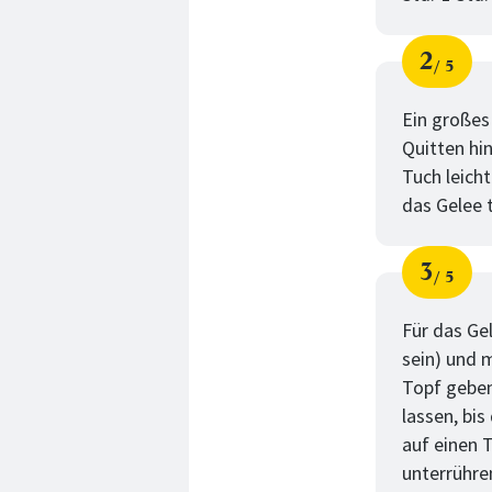
2
5
Schri
von
Ein großes
Quitten hi
Tuch leich
das Gelee t
3
5
Schri
von
Für das Ge
sein) und 
Topf geben
lassen, bi
auf einen T
unterrühre