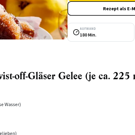
Rezept als E-M
AUFWAND
180 Min.
ist-off-Gläser Gelee (je ca. 225
se Wasser)
elieben)