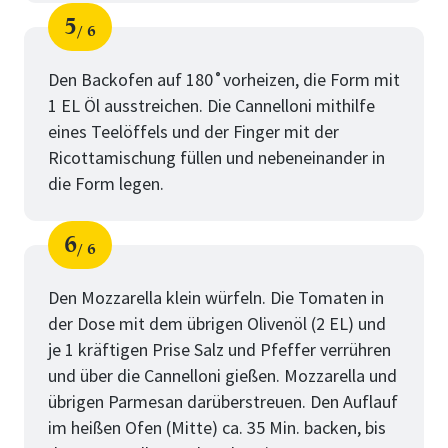
5
6
Schritt
von
Den Backofen auf 180˚vorheizen, die Form mit
1 EL Öl ausstreichen. Die Cannelloni mithilfe
eines Teelöffels und der Finger mit der
Ricottamischung füllen und nebeneinander in
die Form legen.
6
6
Schritt
von
Den Mozzarella klein würfeln. Die Tomaten in
der Dose mit dem übrigen Olivenöl (2 EL) und
je 1 kräftigen Prise Salz und Pfeffer verrühren
und über die Cannelloni gießen. Mozzarella und
übrigen Parmesan darüberstreuen. Den Auflauf
im heißen Ofen (Mitte) ca. 35 Min. backen, bis