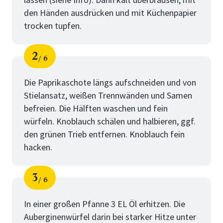
den Händen ausdrücken und mit Küchenpapier
trocken tupfen.
2
6
Schritt
von
Die Paprikaschote längs aufschneiden und von
Stielansatz, weißen Trennwänden und Samen
befreien. Die Hälften waschen und fein
würfeln. Knoblauch schälen und halbieren, ggf.
den grünen Trieb entfernen. Knoblauch fein
hacken.
3
6
Schritt
von
In einer großen Pfanne 3 EL Öl erhitzen. Die
Auberginenwürfel darin bei starker Hitze unter