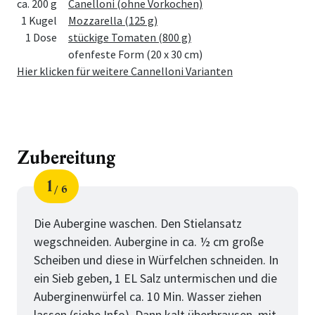
ca. 200 g
Canelloni (ohne Vorkochen)
1 Kugel
Mozzarella (125 g)
1 Dose
stückige Tomaten (800 g)
ofenfeste Form (20 x 30 cm)
Hier klicken für weitere Cannelloni Varianten
Zubereitung
1
6
Schritt
von
Die Aubergine waschen. Den Stielansatz
wegschneiden. Aubergine in ca. ½ cm große
Scheiben und diese in Würfelchen schneiden. In
ein Sieb geben, 1 EL Salz untermischen und die
Auberginenwürfel ca. 10 Min. Wasser ziehen
lassen (siehe Info). Dann kalt überbrausen, mit