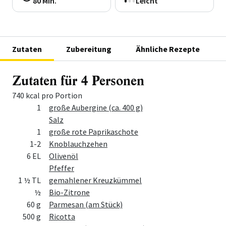
80 Min.
Leicht
Zutaten
Zubereitung
Ähnliche Rezepte
Zutaten für 4 Personen
740 kcal pro Portion
Menge
Zutat
1
große Aubergine (ca. 400 g)
Salz
1
große rote Paprikaschote
1-2
Knoblauchzehen
6 EL
Olivenöl
Pfeffer
1 ½ TL
gemahlener Kreuzkümmel
½
Bio-Zitrone
60 g
Parmesan (am Stück)
500 g
Ricotta