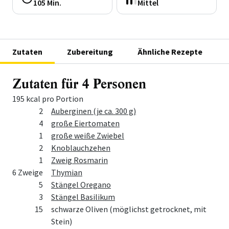
105 Min.
Mittel
Zutaten
Zubereitung
Ähnliche Rezepte
Zutaten für 4 Personen
195 kcal pro Portion
Menge
Zutat
2
Auberginen (je ca. 300 g)
4
große Eiertomaten
1
große weiße Zwiebel
2
Knoblauchzehen
1
Zweig Rosmarin
6 Zweige
Thymian
5
Stängel Oregano
3
Stängel Basilikum
15
schwarze Oliven (möglichst getrocknet, mit
Stein)