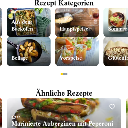
Rezept Kategorien
Aus dem
Backofen
Hauptspeise
Sommer
Beilage
Vorspeise
Glutenfr
1
2
3
Ähnliche Rezepte
32
Marinierte Auberginen mit Peperoni