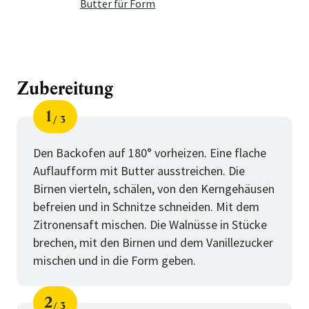
Butter für Form
Zubereitung
1
3
Schritt
von
Den Backofen auf 180° vorheizen. Eine flache
Auflaufform mit Butter ausstreichen. Die
Birnen vierteln, schälen, von den Kerngehäusen
befreien und in Schnitze schneiden. Mit dem
Zitronensaft mischen. Die Walnüsse in Stücke
brechen, mit den Birnen und dem Vanillezucker
mischen und in die Form geben.
2
3