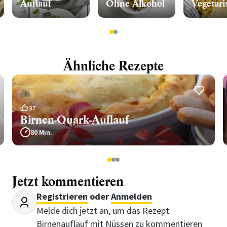
Auflauf
Ohne Alkohol
Vegetari
1
2
Ähnliche Rezepte
37
Birnen-Quark-Auflauf
80 Min.
1
2
3
Jetzt kommentieren
Registrieren
oder
Anmelden
Melde dich jetzt an, um das Rezept
Birnenauflauf mit Nüssen zu kommentieren