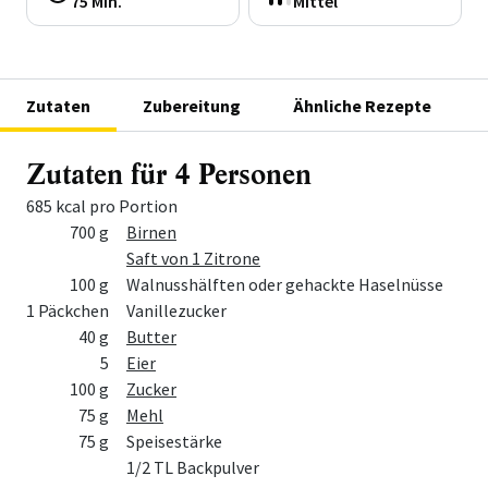
75 Min.
Mittel
Zutaten
Zubereitung
Ähnliche Rezepte
Zutaten für 4 Personen
685 kcal pro Portion
Menge
Zutat
700 g
Birnen
Saft von 1 Zitrone
100 g
Walnusshälften oder gehackte Haselnüsse
1 Päckchen
Vanillezucker
40 g
Butter
5
Eier
100 g
Zucker
75 g
Mehl
75 g
Speisestärke
1/2 TL Backpulver