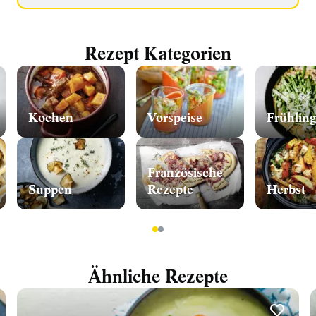
Rezept Kategorien
Kochen
Vorspeise
Frühling
Französische
Suppen
Rezepte
Herbst
1
2
Ähnliche Rezepte