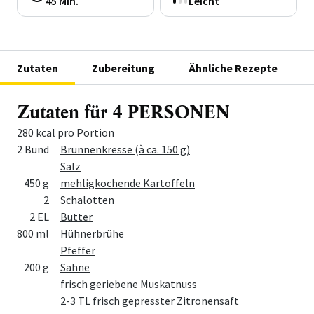
45 Min.
Leicht
Zutaten
Zubereitung
Ähnliche Rezepte
Zutaten für 4 PERSONEN
280 kcal pro Portion
Menge
Zutat
2 Bund
Brunnenkresse (à ca. 150 g)
Salz
450 g
mehligkochende Kartoffeln
2
Schalotten
2 EL
Butter
800 ml
Hühnerbrühe
Pfeffer
200 g
Sahne
frisch geriebene Muskatnuss
2-3 TL frisch gepresster Zitronensaft