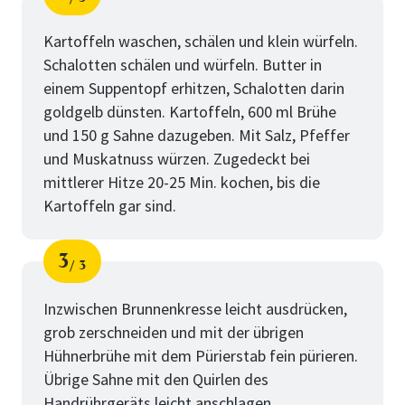
Schritt
von
Kartoffeln waschen, schälen und klein würfeln.
Schalotten schälen und würfeln. Butter in
einem Suppentopf erhitzen, Schalotten darin
goldgelb dünsten. Kartoffeln, 600 ml Brühe
und 150 g Sahne dazugeben. Mit Salz, Pfeffer
und Muskatnuss würzen. Zugedeckt bei
mittlerer Hitze 20-25 Min. kochen, bis die
Kartoffeln gar sind.
3
3
Schritt
von
Inzwischen Brunnenkresse leicht ausdrücken,
grob zerschneiden und mit der übrigen
Hühnerbrühe mit dem Pürierstab fein pürieren.
Übrige Sahne mit den Quirlen des
Handrührgeräts leicht anschlagen.