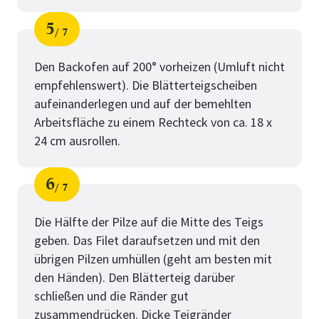
5
7
Schritt
von
Den Backofen auf 200° vorheizen (Umluft nicht
empfehlenswert). Die Blätterteigscheiben
aufeinanderlegen und auf der bemehlten
Arbeitsfläche zu einem Rechteck von ca. 18 x
24 cm ausrollen.
6
7
Schritt
von
Die Hälfte der Pilze auf die Mitte des Teigs
geben. Das Filet daraufsetzen und mit den
übrigen Pilzen umhüllen (geht am besten mit
den Händen). Den Blätterteig darüber
schließen und die Ränder gut
zusammendrücken. Dicke Teigränder