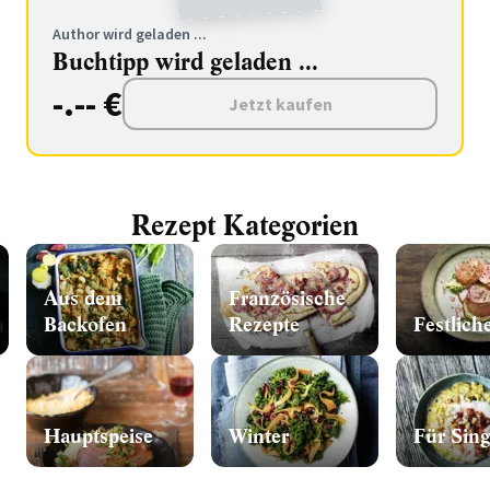
Author wird geladen ...
Buchtipp wird geladen ...
-.-- €
Jetzt kaufen
Rezept Kategorien
Aus dem
Französische
Backofen
Rezepte
Festlich
Hauptspeise
Winter
Für Sing