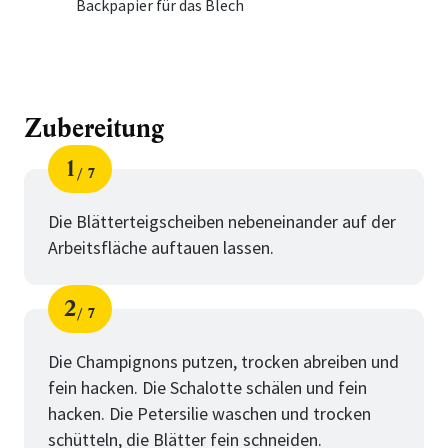
Backpapier für das Blech
Zubereitung
1
7
Schritt
von
Die Blätterteigscheiben nebeneinander auf der
Arbeitsfläche auftauen lassen.
2
7
Schritt
von
Die Champignons putzen, trocken abreiben und
fein hacken. Die Schalotte schälen und fein
hacken. Die Petersilie waschen und trocken
schütteln, die Blätter fein schneiden.