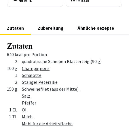
45 Min.
Mittel
Zutaten
Zubereitung
Ähnliche Rezepte
Zutaten
640 kcal pro Portion
Menge
Zutat
2
quadratische Scheiben Blätterteig (90 g)
100 g
Champignons
1
Schalotte
2
Stängel Petersilie
150 g
Schweinefilet (aus der Mitte)
Salz
Pfeffer
1 EL
Öl
1 TL
Milch
Mehl für die Arbeitsfläche