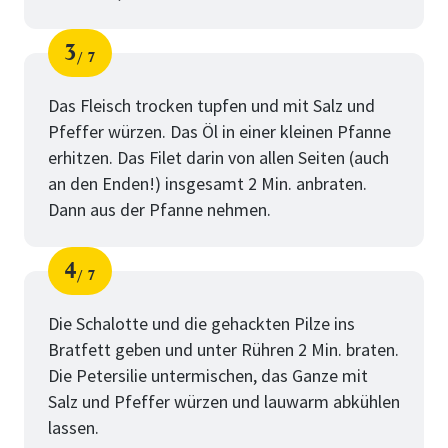
3
7
Schritt
von
Das Fleisch trocken tupfen und mit Salz und
Pfeffer würzen. Das Öl in einer kleinen Pfanne
erhitzen. Das Filet darin von allen Seiten (auch
an den Enden!) insgesamt 2 Min. anbraten.
Dann aus der Pfanne nehmen.
4
7
Schritt
von
Die Schalotte und die gehackten Pilze ins
Bratfett geben und unter Rühren 2 Min. braten.
Die Petersilie untermischen, das Ganze mit
Salz und Pfeffer würzen und lauwarm abkühlen
lassen.