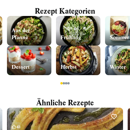
Rezept Kategorien
Aus der
Pfanne
Frühling
Sommer
Dessert
Herbst
Winter
1
2
3
4
Ähnliche Rezepte
43