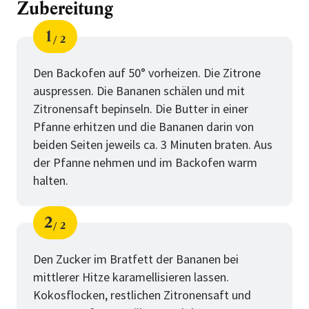
Zubereitung
1
2
Schritt
von
Den Backofen auf 50° vorheizen. Die Zitrone
auspressen. Die Bananen schälen und mit
Zitronensaft bepinseln. Die Butter in einer
Pfanne erhitzen und die Bananen darin von
beiden Seiten jeweils ca. 3 Minuten braten. Aus
der Pfanne nehmen und im Backofen warm
halten.
2
2
Schritt
von
Den Zucker im Bratfett der Bananen bei
mittlerer Hitze karamellisieren lassen.
Kokosflocken, restlichen Zitronensaft und