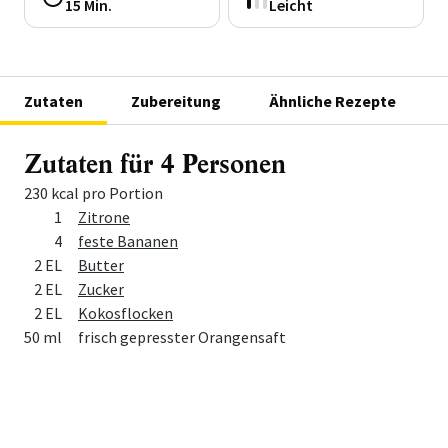
15 Min.
Leicht
Zutaten
Zubereitung
Ähnliche Rezepte
Zutaten für 4 Personen
230 kcal pro Portion
Menge
Zutat
1
Zitrone
4
feste Bananen
2 EL
Butter
2 EL
Zucker
2 EL
Kokosflocken
50 ml
frisch gepresster Orangensaft