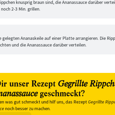
ippchen knusprig braun sind, die Ananassauce darüber verte
 noch 2-3 Min. grillen.
tt
e gelegten Ananaskeile auf einer Platte arrangieren. Die Rip
ichten und die Ananassauce darüber verteilen.
ir unser Rezept
Gegrillte Rippc
geschmeckt?
nanassauce
en was gut schmeckt und hilf uns, das Rezept
Gegrillte Ripp
ce
noch besser zu machen.