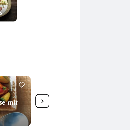
s
2
e mit
Schweinefleisch süß-sauer
thailändische Art
30 Min.