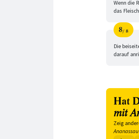
Wenn die R
das Fleisch
8
8
Schri
von
Die beiseit
darauf anr
Hat D
mit A
Zeig ander
Ananassau