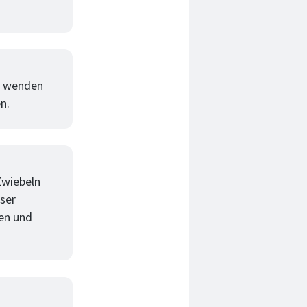
nn wenden
n.
Zwiebeln
ser
hen und