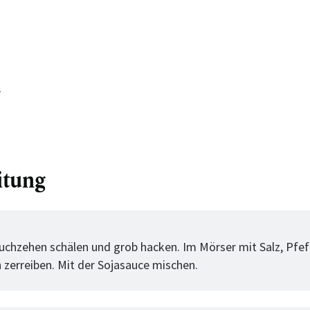
r
itung
tt
uchzehen schälen und grob hacken. Im Mörser mit Salz, Pfef
n zerreiben. Mit der Sojasauce mischen.