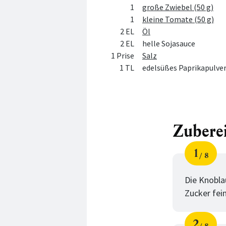
1
große Zwiebel (50 g)
1
kleine Tomate (50 g)
2 EL
Öl
2 EL
helle Sojasauce
1 Prise
Salz
1 TL
edelsüßes Paprikapulve
Zubere
1
8
Schri
von
Die Knobla
Zucker fei
2