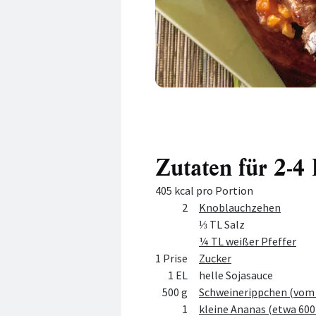
Zutaten für 2-
405 kcal pro Portion
Menge
Zutat
2
Knoblauchzehen
⅓ TL Salz
¼ TL weißer Pfeffer
1 Prise
Zucker
1 EL
helle Sojasauce
500 g
Schweinerippchen (vom 
1
kleine Ananas (etwa 600