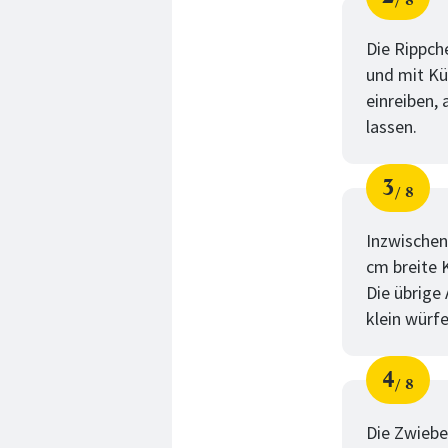
8
Schri
von
Die Rippch
und mit Kü
einreiben,
lassen.
3
8
Schri
von
Inzwischen
cm breite 
Die übrige
klein würfe
4
8
Schri
von
Die Zwiebe