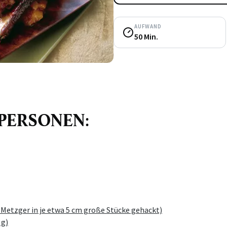
AUFWAND
50 Min.
4 PERSONEN:
Metzger in je etwa 5 cm große Stücke gehackt)
 g)