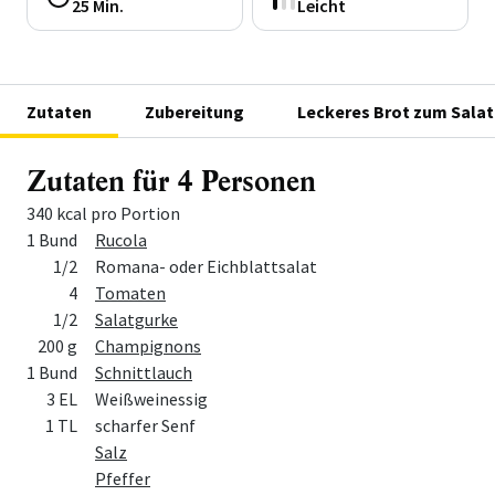
25 Min.
Leicht
Zutaten
Zubereitung
Leckeres Brot zum Salat
Zutaten für 4 Personen
340 kcal pro Portion
Menge
Zutat
1 Bund
Rucola
1/2
Romana- oder Eichblattsalat
4
Tomaten
1/2
Salatgurke
200 g
Champignons
1 Bund
Schnittlauch
3 EL
Weißweinessig
1 TL
scharfer Senf
Salz
Pfeffer