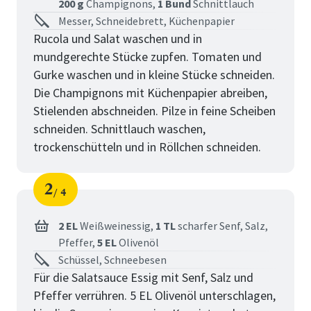
200 g
Champignons,
1 Bund
Schnittlauch
Messer, Schneidebrett, Küchenpapier
Rucola und Salat waschen und in
mundgerechte Stücke zupfen. Tomaten und
Gurke waschen und in kleine Stücke schneiden.
Die Champignons mit Küchenpapier abreiben,
Stielenden abschneiden. Pilze in feine Scheiben
schneiden. Schnittlauch waschen,
trockenschütteln und in Röllchen schneiden.
2
4
Schritt
von
2 EL
Weißweinessig,
1 TL
scharfer Senf,
Salz,
Pfeffer,
5 EL
Olivenöl
Schüssel, Schneebesen
Für die Salatsauce Essig mit Senf, Salz und
Pfeffer verrühren. 5 EL Olivenöl unterschlagen,