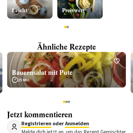
Leicht
Preiswert
1
2
Ähnliche Rezepte
Bauernsalat mit Pute
25 Min.
1
2
3
Jetzt kommentieren
Registrieren
oder
Anmelden
Melde dich jetzt an, um das Rezept Gemischter