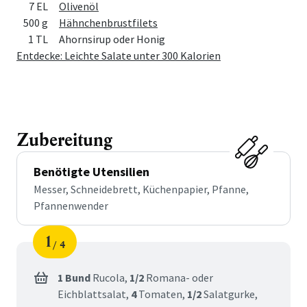
7 EL
Olivenöl
500 g
Hähnchenbrustfilets
1 TL
Ahornsirup oder Honig
Entdecke: Leichte Salate unter 300 Kalorien
Zubereitung
Benötigte Utensilien
Messer, Schneidebrett, Küchenpapier, Pfanne,
Pfannenwender
1
4
Schritt
von
1 Bund
Rucola,
1/2
Romana- oder
Eichblattsalat,
4
Tomaten,
1/2
Salatgurke,