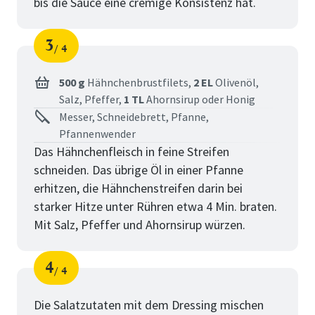
bis die Sauce eine cremige Konsistenz hat.
3
4
Schritt
von
500 g
Hähnchenbrustfilets,
2 EL
Olivenöl,
Salz,
Pfeffer,
1 TL
Ahornsirup oder Honig
Messer, Schneidebrett, Pfanne,
Pfannenwender
Das Hähnchenfleisch in feine Streifen
schneiden. Das übrige Öl in einer Pfanne
erhitzen, die Hähnchenstreifen darin bei
starker Hitze unter Rühren etwa 4 Min. braten.
Mit Salz, Pfeffer und Ahornsirup würzen.
4
4
Schritt
von
Die Salatzutaten mit dem Dressing mischen