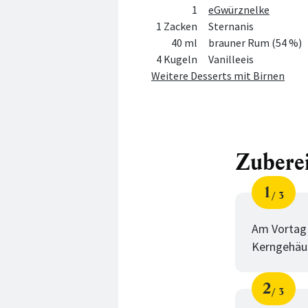
1
eGwürznelke
1 Zacken
Sternanis
40 ml
brauner Rum (54 %)
4 Kugeln
Vanilleeis
Weitere Desserts mit Birnen
Zubere
1
3
Schri
von
Am Vortag 
Kerngehäus
2
3
Schri
von