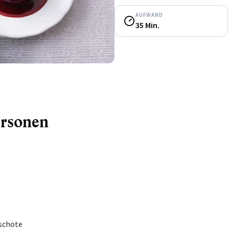
AUFWAND
35 Min.
ersonen
eschote