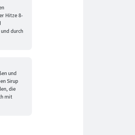
en
r Hitze 8-
d
h und durch
ßen und
hen Sirup
len, die
ch mit