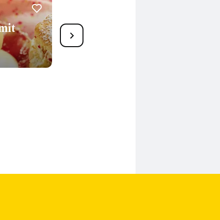
mit
1
Cassisbirnen mit
Gewürzen
285 Min.
n