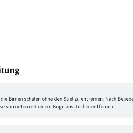
itung
tt
die Birnen schälen ohne den Stiel zu entfernen. Nach Belieb
e von unten mit einem Kugelausstecher entfernen.
tt