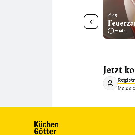
1
15
Cassisbirnen mit
Feuerza
Gewürzen
25 Min.
285 Min.
Jetzt k
Regist
Melde d