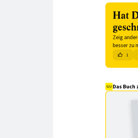
Hat D
gesch
Zeig ander
besser zu 
1
Das Buch 