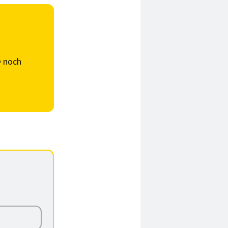
e
noch