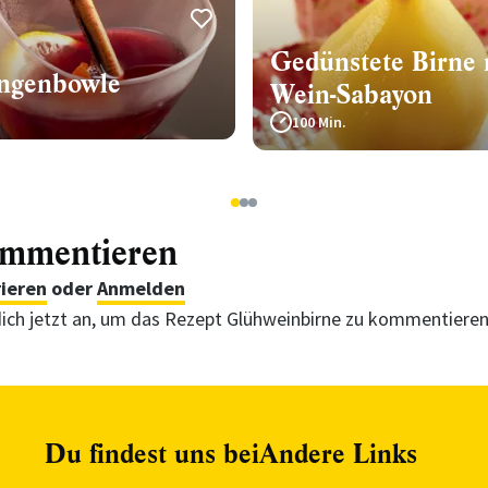
Gedünstete Birne 
ngenbowle
Wein-Sabayon
100 Min.
1
2
3
ommentieren
rieren
oder
Anmelden
ich jetzt an, um das Rezept Glühweinbirne zu kommentiere
Du findest uns bei
Andere Links