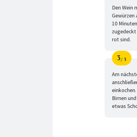
Den Wein m
Gewürzen a
10 Minute
zugedeckt 
rot sind.
3
3
Schri
von
Am nächste
anschließen
einkochen. 
Birnen und 
etwas Sch