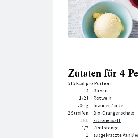
Zutaten für 4 P
515 kcal pro Portion
Menge
Zutat
4
Birnen
1/2 l
Rotwein
200 g
brauner Zucker
2 Streifen
Bio-Orangenschale
1 EL
Zitronensaft
1/2
Zimtstange
1
ausgekratzte Vanill