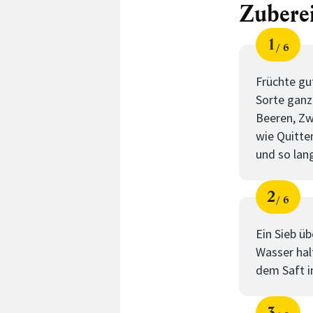
Zubere
1
6
Schri
von
Früchte gu
Sorte ganz
Beeren, Zw
wie Quitte
und so lang
2
6
Schri
von
Ein Sieb ü
Wasser hal
dem Saft i
3