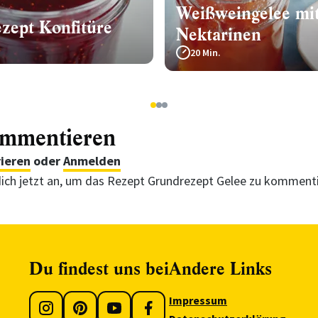
Weißweingelee mi
zept Konfitüre
Nektarinen
20 Min.
1
2
3
ommentieren
rieren
oder
Anmelden
ich jetzt an, um das Rezept Grundrezept Gelee zu komment
Du findest uns bei
Andere Links
Impressum