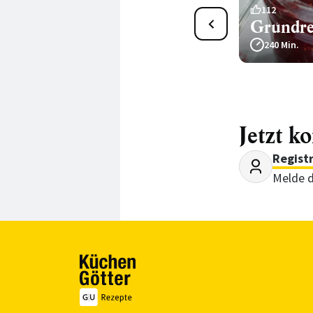
20
112
Quittengelee selber
Grundre
machen
240 Min.
75 Min.
Jetzt k
Regist
Melde d