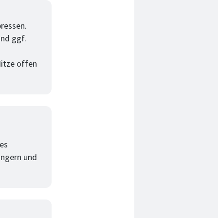
ressen.
und ggf.
Hitze offen
 es
längern und