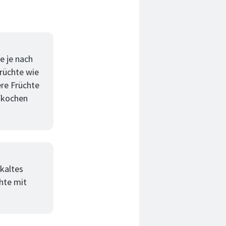
e je nach
Früchte wie
ere Früchte
ufkochen
 kaltes
hte mit