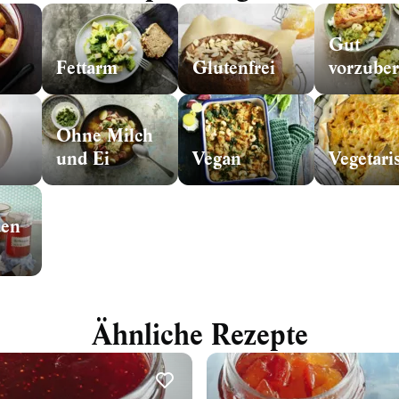
Gut
Fettarm
Glutenfrei
Ohne Milch
und Ei
Vegan
Vegetari
den
Ähnliche Rezepte