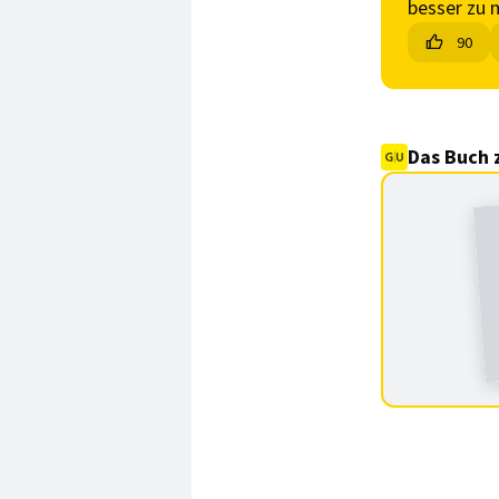
besser zu 
90
Das Buch 