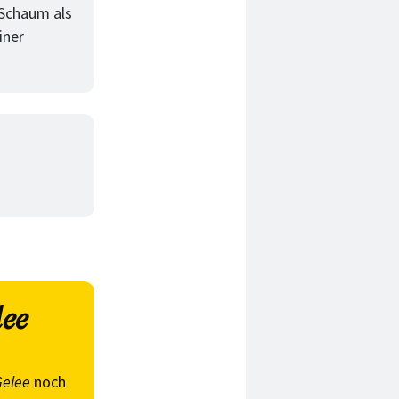
 Schaum als
iner
lee
Gelee
noch