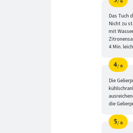
6
Schri
von
Das Tuch d
Nicht zu s
mit Wasser
Zitronensa
4 Min. lei
4
6
Schri
von
Die Gelier
kühlschrank
ausreichen
die Gelier
5
6
Schri
von