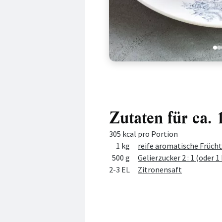
1
2
Zutaten für ca. 
305 kcal pro Portion
Menge
Zutat
1 kg
reife aromatische Früch
500 g
Gelierzucker 2 : 1 (oder 1 
2-3 EL
Zitronensaft