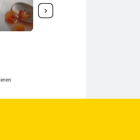
t
20
Quittengelee selber
machen
75 Min.
ieren