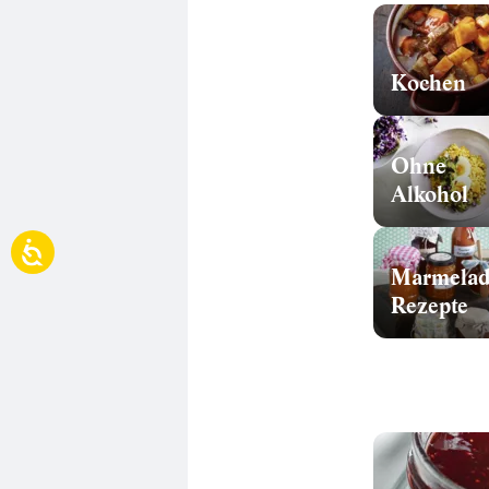
Kochen
Ohne
Alkohol
Marmela
Rezepte