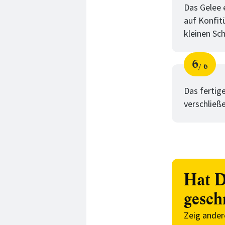
Das Gelee 
auf Konfit
kleinen Sc
6
6
Schri
von
Das fertige
verschließ
Hat D
gesch
Zeig ander