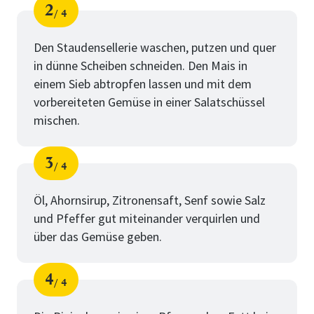
2
4
Schritt
von
Den Staudensellerie waschen, putzen und quer
in dünne Scheiben schneiden. Den Mais in
einem Sieb abtropfen lassen und mit dem
vorbereiteten Gemüse in einer Salatschüssel
mischen.
3
4
Schritt
von
Öl, Ahornsirup, Zitronensaft, Senf sowie Salz
und Pfeffer gut miteinander verquirlen und
über das Gemüse geben.
4
4
Schritt
von