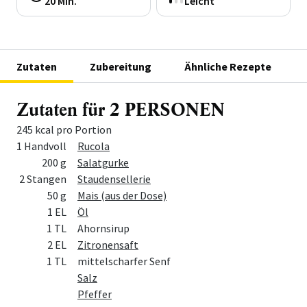
20 Min.
Leicht
Zutaten
Zubereitung
Ähnliche Rezepte
Zutaten für 2 PERSONEN
245 kcal pro Portion
Menge
Zutat
1 Handvoll
Rucola
200 g
Salatgurke
2 Stangen
Staudensellerie
50 g
Mais (aus der Dose)
1 EL
Öl
1 TL
Ahornsirup
2 EL
Zitronensaft
1 TL
mittelscharfer Senf
Salz
Pfeffer