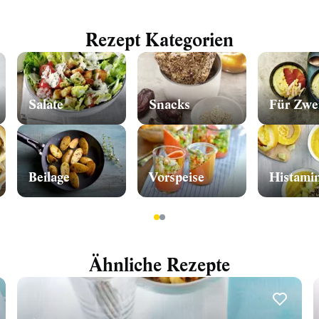
Rezept Kategorien
Salate
Snacks
Für Zwe
Beilage
Vorspeise
Histami
1
2
Ähnliche Rezepte