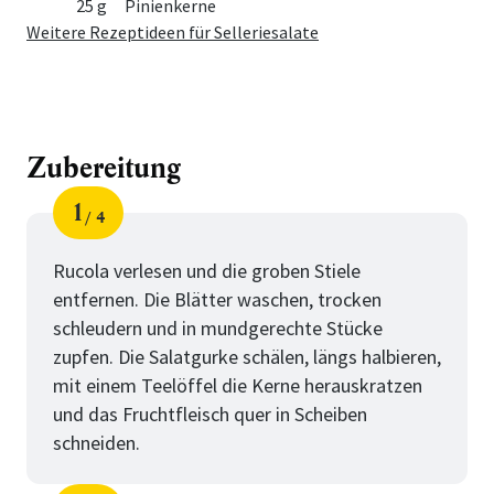
25 g
Pinienkerne
Weitere Rezeptideen für Selleriesalate
Zubereitung
1
4
Schritt
von
Rucola verlesen und die groben Stiele
entfernen. Die Blätter waschen, trocken
schleudern und in mundgerechte Stücke
zupfen. Die Salatgurke schälen, längs halbieren,
mit einem Teelöffel die Kerne herauskratzen
und das Fruchtfleisch quer in Scheiben
schneiden.