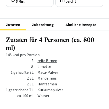
5 Min.
Leicht
Zutaten
Zubereitung
Ähnliche Rezepte
Zutaten für 4 Personen (ca. 800
ml)
145 kcal pro Portion
Menge
Zutat
3
reife Birnen
½
Limette
1 gehäufte EL
Maca-Pulver
2 EL
Mandelmus
2 EL
Hanfsamen
1 gestrichene TL
Kurkumapulver
ca. 400 ml
Wasser