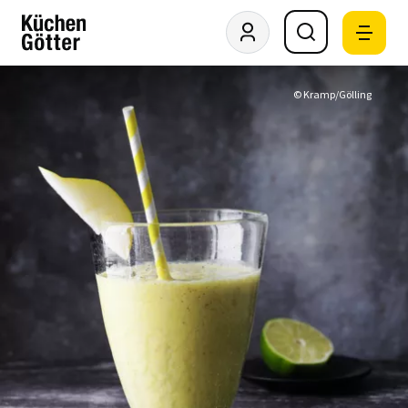
© Kramp/Gölling