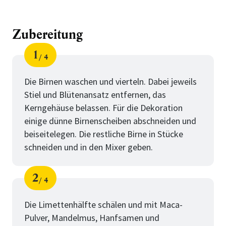
Zubereitung
1
4
Schritt
von
Die Birnen waschen und vierteln. Dabei jeweils
Stiel und Blütenansatz entfernen, das
Kerngehäuse belassen. Für die Dekoration
einige dünne Birnenscheiben abschneiden und
beiseitelegen. Die restliche Birne in Stücke
schneiden und in den Mixer geben.
2
4
Schritt
von
Die Limettenhälfte schälen und mit Maca-
Pulver, Mandelmus, Hanfsamen und