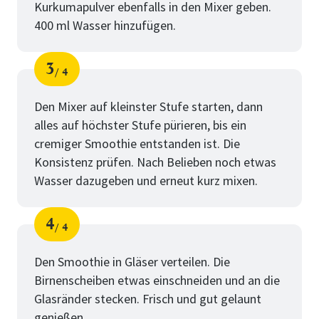
Kurkumapulver ebenfalls in den Mixer geben.
400 ml Wasser hinzufügen.
3
4
Schritt
von
Den Mixer auf kleinster Stufe starten, dann
alles auf höchster Stufe pürieren, bis ein
cremiger Smoothie entstanden ist. Die
Konsistenz prüfen. Nach Belieben noch etwas
Wasser dazugeben und erneut kurz mixen.
4
4
Schritt
von
Den Smoothie in Gläser verteilen. Die
Birnenscheiben etwas einschneiden und an die
Glasränder stecken. Frisch und gut gelaunt
genießen.