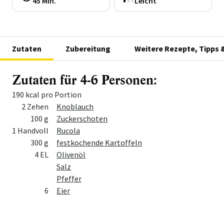
45 Min.
Leicht
Zutaten
Zubereitung
Weitere Rezepte, Tipps 
Zutaten für 4-6 Personen:
190 kcal pro Portion
Menge
Zutat
2 Zehen
Knoblauch
100 g
Zuckerschoten
1 Handvoll
Rucola
300 g
festkochende Kartoffeln
4 EL
Olivenöl
Salz
Pfeffer
6
Eier