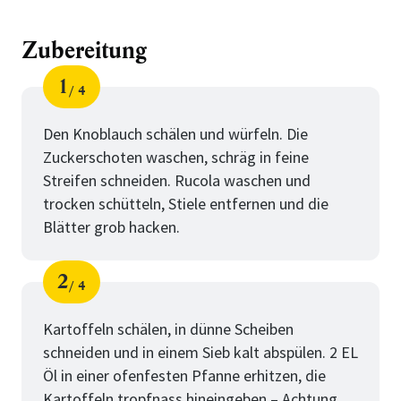
Zubereitung
1
4
Schritt
von
Den Knoblauch schälen und würfeln. Die
Zuckerschoten waschen, schräg in feine
Streifen schneiden. Rucola waschen und
trocken schütteln, Stiele entfernen und die
Blätter grob hacken.
2
4
Schritt
von
Kartoffeln schälen, in dünne Scheiben
schneiden und in einem Sieb kalt abspülen. 2 EL
Öl in einer ofenfesten Pfanne erhitzen, die
Kartoffeln tropfnass hineingeben – Achtung,