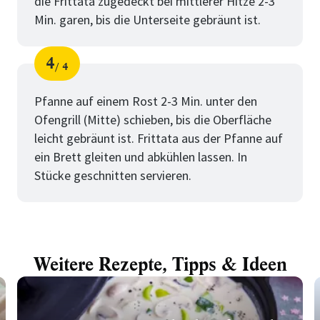
die Frittata zugedeckt bei mittlerer Hitze 2-3
Min. garen, bis die Unterseite gebräunt ist.
4
4
Schritt
von
Pfanne auf einem Rost 2-3 Min. unter den
Ofengrill (Mitte) schieben, bis die Oberfläche
leicht gebräunt ist. Frittata aus der Pfanne auf
ein Brett gleiten und abkühlen lassen. In
Stücke geschnitten servieren.
Weitere Rezepte, Tipps & Ideen