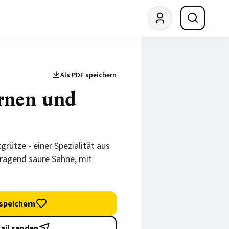
Als PDF speichern
irnen und
grütze - einer Spezialität aus
orragend saure Sahne, mit
speichern
ail senden