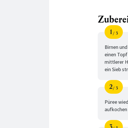
Zubere
1
3
Schri
von
Birnen und
einen Topf
mittlerer H
ein Sieb st
2
3
Schri
von
Püree wied
aufkochen 
3