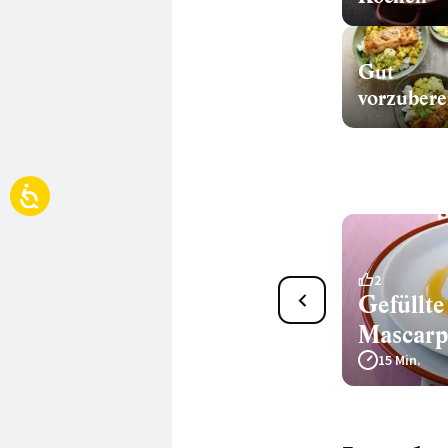
Gut
Schärrkuchen mit Birnen
2
Gefüllte
165 Min.
Mascar
15 Min.