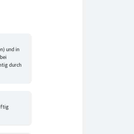
n) und in
bei
chtig durch
ftig