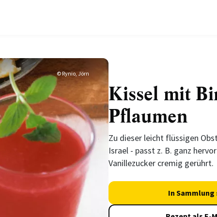
© Rynio, Jörn
Kissel mit B
Pflaumen
Zu dieser leicht flüssigen Obst
Israel - passt z. B. ganz herv
Vanillezucker cremig gerührt.
In Sammlung 
Rezept als E-M