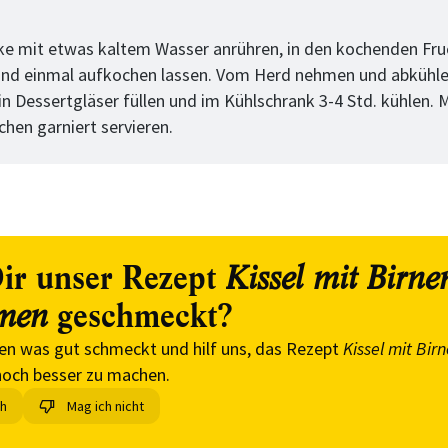
tt
ke mit etwas kaltem Wasser anrühren, in den kochenden Fru
und einmal aufkochen lassen. Vom Herd nehmen und abkühle
in Dessertgläser füllen und im Kühlschrank 3-4 Std. kühlen. 
chen garniert servieren.
ir unser Rezept
Kissel mit Birn
geschmeckt?
men
en was gut schmeckt und hilf uns, das Rezept
Kissel mit Bir
och besser zu machen.
ch
Mag ich nicht