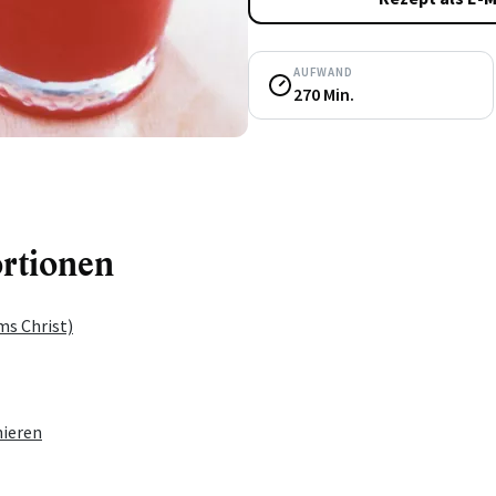
AUFWAND
270 Min.
ortionen
ms Christ)
ieren