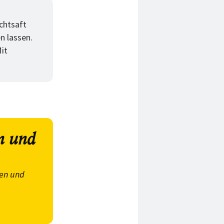
chtsaft
n lassen.
Mit
en und
nen und