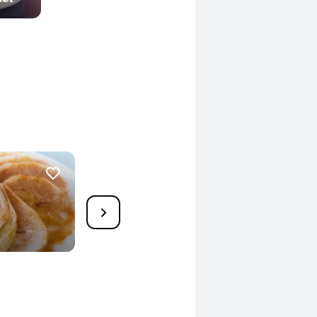
Schärrkuchen mit Birnen
165 Min.