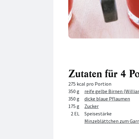
Zutaten für 4 P
275 kcal pro Portion
Menge
Zutat
350 g
reife gelbe Birnen (Willia
350 g
dicke blaue Pflaumen
175 g
Zucker
2 EL
Speisestärke
Minzeblättchen zum Garn