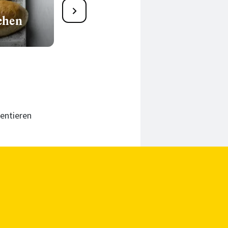
1
chen
Tomatenbaguette
545 Min.
entieren