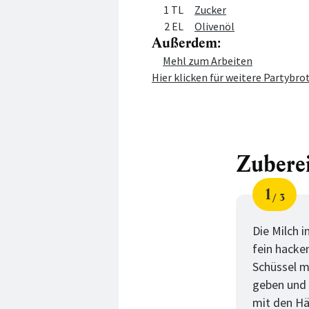
1 TL
Zucker
2 EL
Olivenöl
Außerdem:
Menge
Zutat
Mehl zum Arbeiten
Hier klicken für weitere Partybr
Zubere
1
3
Schri
von
Die Milch 
fein hacke
Schüssel m
geben und 
mit den Hä