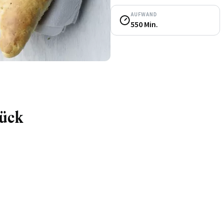
AUFWAND
550 Min.
tück