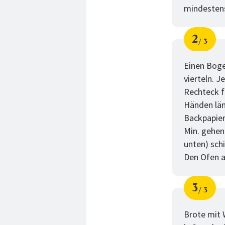
mindestens
2
3
Schri
von
Einen Boge
vierteln. 
Rechteck f
Händen län
Backpapier
Min. gehen
unten) sch
Den Ofen a
3
3
Schri
von
Brote mit 