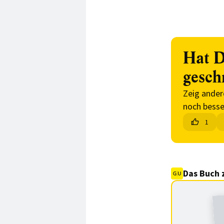
Hat D
gesch
Zeig ander
noch besse
1
Das Buch 