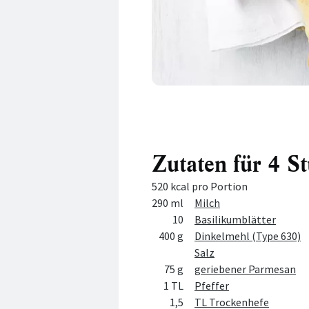
Zutaten für 4 S
520 kcal pro Portion
Menge
Zutat
290 ml
Milch
10
Basilikumblätter
400 g
Dinkelmehl (Type 630)
Salz
75 g
geriebener Parmesan
1 TL
Pfeffer
1,5
TL Trockenhefe