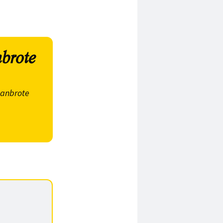
brote
sanbrote