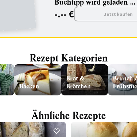
Buchtipp wird geladen ...
-.-- €
Jetzt kaufen
Rezept Kategorien
Brot &
Brunch 
Backen
Brötchen
Frühstü
Ähnliche Rezepte