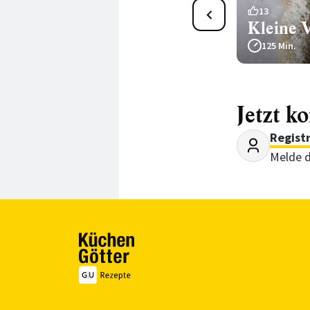
1
13
Tomatenbaguette
Kleine 
545 Min.
125 Min.
Jetzt k
Regist
Melde d