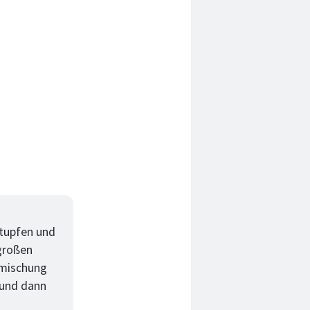
 tupfen und
 großen
lmischung
 und dann