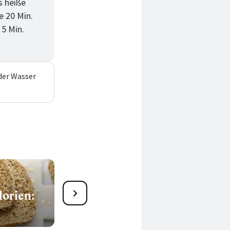
s heiße
e 20 Min.
 5 Min.
der Wasser
lorien:
34 leckere Brotsalat-
Rezepte