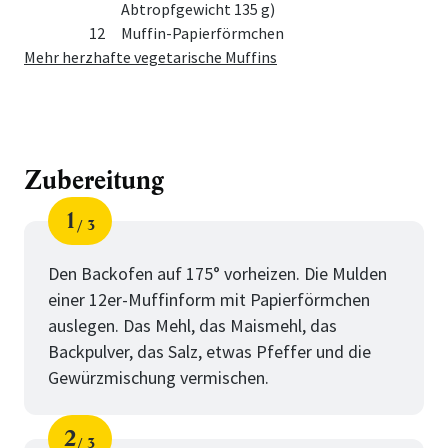
Abtropfgewicht 135 g)
12
Muffin-Papierförmchen
Mehr herzhafte vegetarische Muffins
Zubereitung
1
3
Schritt
von
Den Backofen auf 175° vorheizen. Die Mulden
einer 12er-Muffinform mit Papierförmchen
auslegen. Das Mehl, das Maismehl, das
Backpulver, das Salz, etwas Pfeffer und die
Gewürzmischung vermischen.
2
3