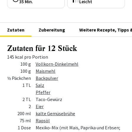
35 Min.
Leicht
Zutaten
Zubereitung
Weitere Rezepte, Tipps 
Zutaten für 12 Stück
145 kcal pro Portion
Menge
Zutat
100 g
Vollkorn-Dinkelmehl
100 g
Maismehl
½ Päckchen
Backpulver
1 TL
Salz
Pfeffer
2 TL
Taco-Gewürz
2
Eier
200 ml
kalte Gemüsebrühe
75 ml
Rapsöl
1 Dose
Mexiko-Mix (mit Mais, Paprika und Erbsen;