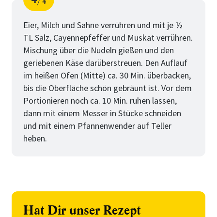
4
Schritt
von
Eier, Milch und Sahne verrühren und mit je ½
TL Salz, Cayennepfeffer und Muskat verrühren.
Mischung über die Nudeln gießen und den
geriebenen Käse darüberstreuen. Den Auflauf
im heißen Ofen (Mitte) ca. 30 Min. überbacken,
bis die Oberfläche schön gebräunt ist. Vor dem
Portionieren noch ca. 10 Min. ruhen lassen,
dann mit einem Messer in Stücke schneiden
und mit einem Pfannenwender auf Teller
heben.
Hat Dir unser Rezept