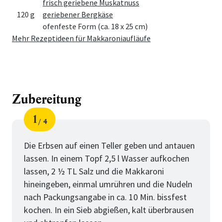
frisch geriebene Muskatnuss
120 g
geriebener Bergkäse
ofenfeste Form (ca. 18 x 25 cm)
Mehr Rezeptideen für Makkaroniaufläufe
Zubereitung
1
4
Schritt
von
Die Erbsen auf einen Teller geben und antauen
lassen. In einem Topf 2,5 l Wasser aufkochen
lassen, 2 ½ TL Salz und die Makkaroni
hineingeben, einmal umrühren und die Nudeln
nach Packungsangabe in ca. 10 Min. bissfest
kochen. In ein Sieb abgießen, kalt überbrausen