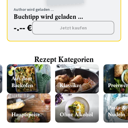
Author wird geladen ...
Buchtipp wird geladen ...
-.-- €
Jetzt kaufen
Rezept Kategorien
Aus dem
Backofen
Klassiker
Preiswer
Pasta &
Hauptspeise
Ohne Alkohol
Nudeln