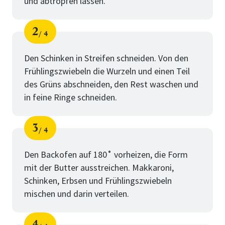
und abtropfen lassen.
2
4
Schritt
von
Den Schinken in Streifen schneiden. Von den
Frühlingszwiebeln die Wurzeln und einen Teil
des Grüns abschneiden, den Rest waschen und
in feine Ringe schneiden.
3
4
Schritt
von
Den Backofen auf 180˚ vorheizen, die Form
mit der Butter ausstreichen. Makkaroni,
Schinken, Erbsen und Frühlingszwiebeln
mischen und darin verteilen.
4