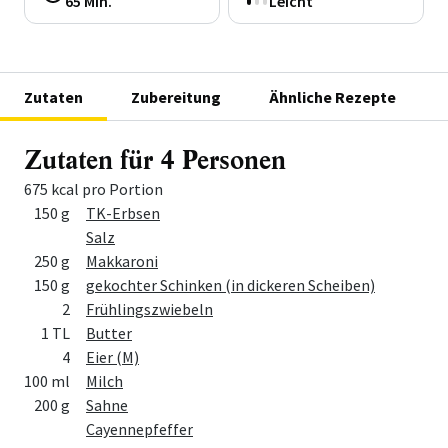
65 Min.
Leicht
Zutaten
Zubereitung
Ähnliche Rezepte
Zutaten für 4 Personen
675 kcal pro Portion
Menge
Zutat
150 g
TK-Erbsen
Salz
250 g
Makkaroni
150 g
gekochter Schinken (in dickeren Scheiben)
2
Frühlingszwiebeln
1 TL
Butter
4
Eier (M)
100 ml
Milch
200 g
Sahne
Cayennepfeffer