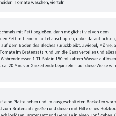
neiden. Tomate waschen, vierteln.
tt
ochmals mit Fett begießen, dann möglichst viel von dem
nen Fett mit einem Löffel abschöpfen, dabei darauf achten,
 auf dem Boden des Bleches zurückbleibt. Zwiebel, Möhre, Se
Tomate im Bratensatz rund um die Gans verteilen und alles
. Währenddessen 1 TL Salz in 150 ml kaltem Wasser auflösen
 ca. 20 Min. vor Garzeitende bepinseln – auf diese Weise wir
tt
uf eine Platte heben und im ausgeschalteten Backofen warm
 zum Bratensatz gießen und diesen mit Hilfe eines Holzkoc
ech loslösen. Bratensatz und Gemüse in einen Topf geben, 