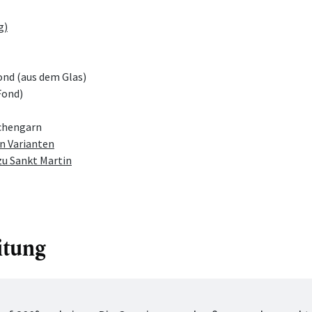
g)
ond (aus dem Glas)
Fond)
chengarn
n Varianten
zu Sankt Martin
itung
tt