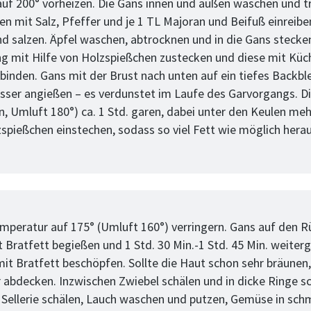
uf 200° vorheizen. Die Gans innen und außen waschen und t
nen mit Salz, Pfeffer und je 1 TL Majoran und Beifuß einreib
nd salzen. Äpfel waschen, abtrocknen und in die Gans stecken
g mit Hilfe von Holzspießchen zustecken und diese mit Kü
nden. Gans mit der Brust nach unten auf ein tiefes Backbl
sser angießen – es verdunstet im Laufe des Garvorgangs. D
n, Umluft 180°) ca. 1 Std. garen, dabei unter den Keulen me
spießchen einstechen, sodass so viel Fett wie möglich hera
tt
mperatur auf 175° (Umluft 160°) verringern. Gans auf den 
t Bratfett begießen und 1 Std. 30 Min.-1 Std. 45 Min. weiterg
mit Bratfett beschöpfen. Sollte die Haut schon sehr bräunen,
 abdecken. Inzwischen Zwiebel schälen und in dicke Ringe s
Sellerie schälen, Lauch waschen und putzen, Gemüse in sch