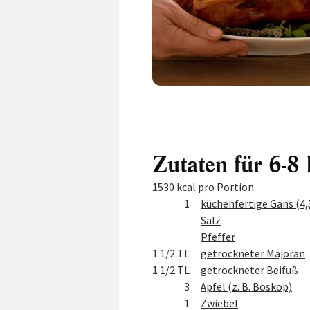
Zutaten für 6-8
1530 kcal pro Portion
Menge
Zutat
1
küchenfertige Gans (4,
Salz
Pfeffer
1 1/2 TL
getrockneter Majoran
1 1/2 TL
getrockneter Beifuß
3
Äpfel (z. B. Boskop)
1
Zwiebel