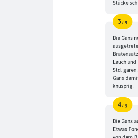
Stücke sch
3
5
Schri
von
Die Gans n
ausgetrete
Bratensatz
Lauch und 
Std. garen
Gans damit
knusprig.
4
5
Schri
von
Die Gans a
Etwas Fond
von dem Bl