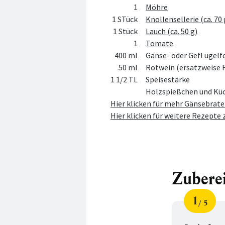
1
Möhre
1 STück
Knollensellerie (ca. 70 
1 Stück
Lauch (ca. 50 g)
1
Tomate
400 ml
Gänse- oder Gefl ügelf
50 ml
Rotwein (ersatzweise 
1 1/2 TL
Speisestärke
Holzspießchen und Kü
Hier klicken für mehr Gänsebrate
Hier klicken für weitere Rezepte 
Zubere
1
5
Schri
von