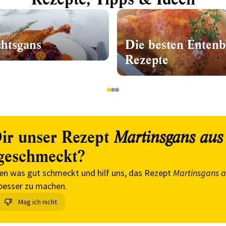
htsgans
Die besten Entenb
Rezepte
1
2
3
ir unser Rezept
Martinsgans au
geschmeckt?
en was gut schmeckt und hilf uns, das Rezept
Martinsgans 
besser zu machen.
Mag ich nicht