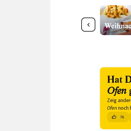
Die besten Rinderbraten
Weihnac
Rezepte
Hat D
Ofen
Zeig ander
Ofen
noch 
76