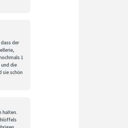
 dass der
llerie,
 nochmals 1
 und die
d sie schön
 halten.
hlöffels
übrigen