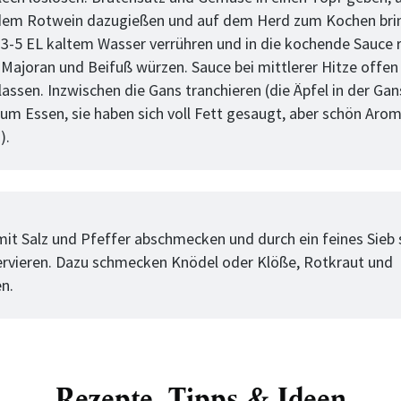
dem Rotwein dazugießen und auf dem Herd zum Kochen brin
 3-5 EL kaltem Wasser verrühren und in die kochende Sauce 
 Majoran und Beifuß würzen. Sauce bei mittlerer Hitze offen 
lassen. Inzwischen die Gans tranchieren (die Äpfel in der Ga
 zum Essen, sie haben sich voll Fett gesaugt, aber schön Aro
).
tt
mit Salz und Pfeffer abschmecken und durch ein feines Sieb 
ervieren. Dazu schmecken Knödel oder Klöße, Rotkraut und
en.
Rezepte, Tipps & Ideen