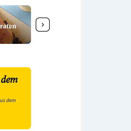
raten
Die besten Rinderbraten
Rezepte
s dem
aus dem