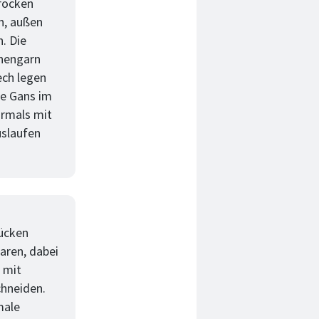
rocken
en, außen
. Die
chengarn
ech legen
ie Gans im
hrmals mit
uslaufen
Rücken
aren, dabei
 mit
chneiden.
male