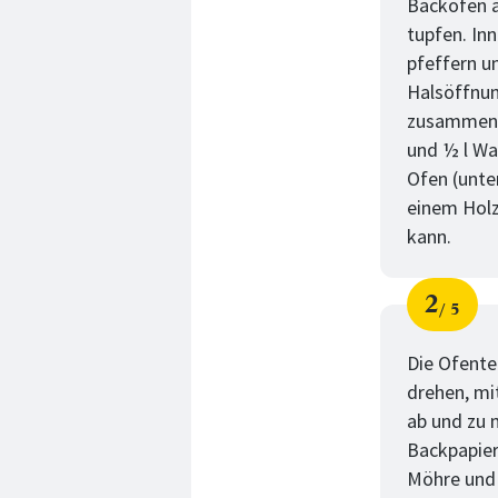
Backofen a
tupfen. In
pfeffern u
Halsöffnun
zusammenbi
und ½ l Wa
Ofen (unte
einem Holz
kann.
2
5
Schri
von
Die Ofente
drehen, mi
ab und zu 
Backpapier
Möhre und 