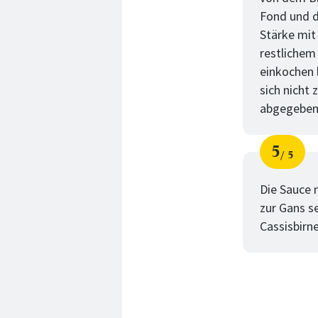
Fond und 
Stärke mit
restlichem
einkochen 
sich nicht
abgegeben
5
5
Schri
von
Die Sauce 
zur Gans s
Cassisbirn