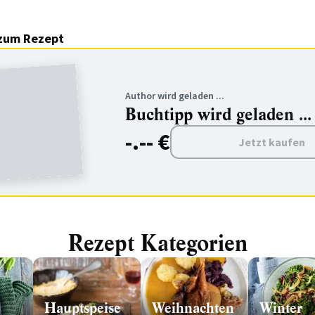
zum Rezept
Author wird geladen ...
Buchtipp wird geladen ...
-.-- €
Jetzt kaufen
Rezept Kategorien
Hauptspeise
Weihnachten
Winter