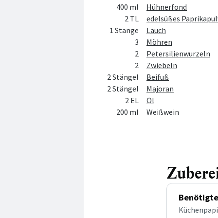
400 ml
Hühnerfond
2 TL
edelsüßes Paprikapul
1 Stange
Lauch
3
Möhren
2
Petersilienwurzeln
2
Zwiebeln
2 Stängel
Beifuß
2 Stängel
Majoran
2 EL
Öl
200 ml
Weißwein
Zubere
Benötigte
Küchenpapie