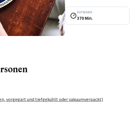
AUFWAND
370 Min.
ersonen
n, vorgegart und tiefgekühlt oder vakuumverpackt)