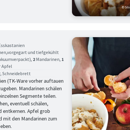
© Sil
tt
sskastanien
en,vorgegart und tiefgekühlt
akuumverpackt),
2
Mandarinen,
1
 Apfel
, Schneidebrett
ien (TK-Ware vorher auftauen
zugeben. Mandarinen schälen
 einzelnen Segmente teilen.
hen, eventuell schälen,
nd entkernen. Apfel grob
nd mit den Mandarinen zum
eben.