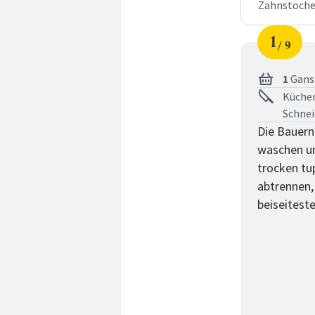
Zahnstoche
1
9
Schri
von
1
Gans 
Küchen
Schnei
Die Bauern
waschen un
trocken tu
abtrennen,
beiseiteste