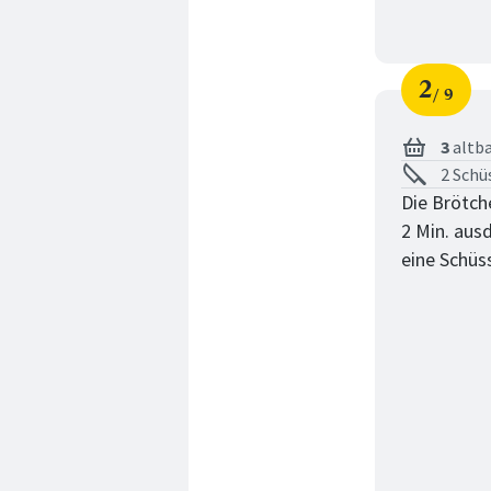
2
9
Schri
von
3
altb
2 Schü
Die Brötch
2 Min. aus
eine Schüs