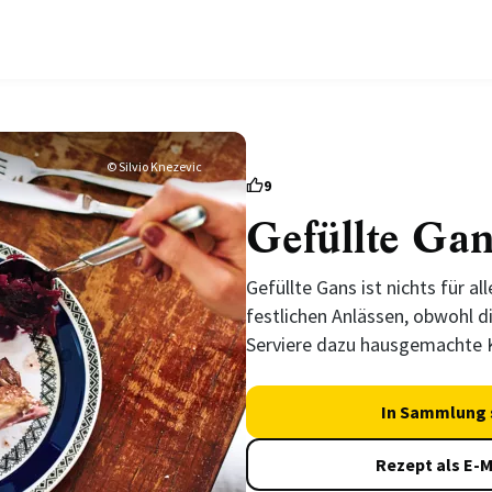
© Silvio Knezevic
9
Gefüllte Gan
Gefüllte Gans ist nichts für all
festlichen Anlässen, obwohl di
Serviere dazu hausgemachte 
In Sammlung 
Rezept als E-M