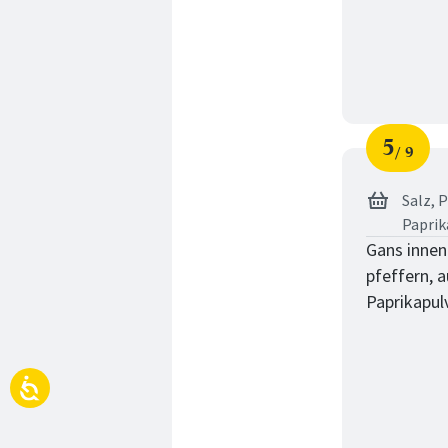
5
9
Schri
von
Salz,
P
Paprik
Gans innen
pfeffern, 
Paprikapulv