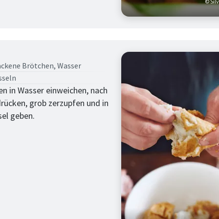
© Sil
tt
ackene Brötchen,
Wasser
sseln
en in Wasser einweichen, nach
drücken, grob zerzupfen und in
sel geben.