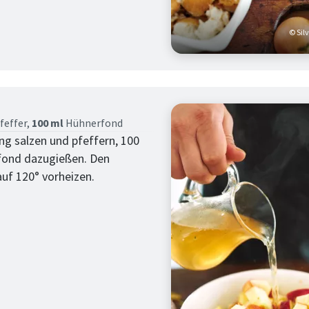
© Sil
tt
feffer,
100 ml
Hühnerfond
ng salzen und pfeffern, 100
fond dazugießen. Den
uf 120° vorheizen.