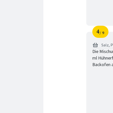
4
9
Schri
von
Salz,
P
Die Mischu
ml Hühner
Backofen a