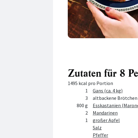
Zutaten für 8 P
1495 kcal pro Portion
Menge
Zutat
1
Gans (ca. 4 kg)
3
altbackene Brötchen
800 g
Esskastanien (Marone
2
Mandarinen
1
großer Apfel
Salz
Pfeffer