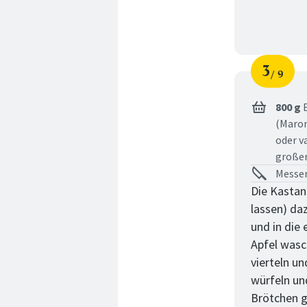
3
9
Schri
von
800 g
E
(Maron
oder v
großer
Messer
Die Kastan
lassen) da
und in die
Apfel wasc
vierteln u
würfeln u
Brötchen g