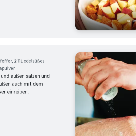
© Sil
tt
feffer,
2 TL
edelsüßes
apulver
 und außen salzen und
außen auch mit dem
er einreiben.