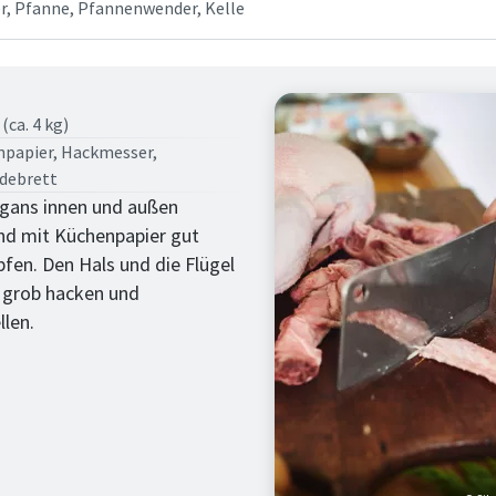
r, Pfanne, Pfannenwender, Kelle
tt
(ca. 4 kg)
papier, Hackmesser,
debrett
gans innen und außen
d mit Küchenpapier gut
pfen. Den Hals und die Flügel
 grob hacken und
llen.