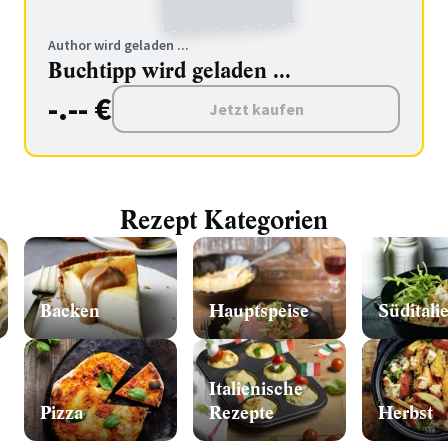
Author wird geladen ...
Buchtipp wird geladen ...
-.-- €
Jetzt kaufen
Rezept Kategorien
Backen
Hauptspeise
Süditali
Italienische
Pizza
Rezepte
Herbst