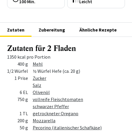
100 Min.
Leicht
Zutaten
Zubereitung
Ähnliche Rezepte
Zutaten für 2 Fladen
1350 kcal pro Portion
Menge
Zutat
400 g
Mehl
1/2 Würfel
½ Würfel Hefe (ca. 20 g)
1 Prise
Zucker
Salz
6 EL
Olivenöl
750 g
vollreife Fleischtomaten
schwarzer Pfeffer
1 TL
getrockneter Oregano
200 g
Mozzarella
50 g
Pecorino (italienischer Schafkäse)