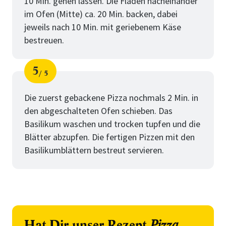
10 Min. gehen lassen. Die Fladen nacheinander
im Ofen (Mitte) ca. 20 Min. backen, dabei
jeweils nach 10 Min. mit geriebenem Käse
bestreuen.
5
5
Schritt
von
Die zuerst gebackene Pizza nochmals 2 Min. in
den abgeschalteten Ofen schieben. Das
Basilikum waschen und trocken tupfen und die
Blätter abzupfen. Die fertigen Pizzen mit den
Basilikumblättern bestreut servieren.
Hat Dir unser Rezept
Pizza