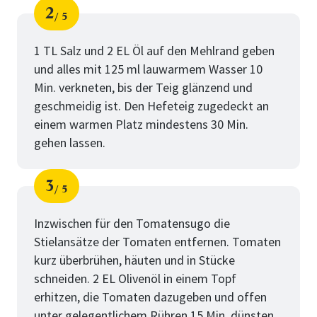
2
5
Schritt
von
1 TL Salz und 2 EL Öl auf den Mehlrand geben
und alles mit 125 ml lauwarmem Wasser 10
Min. verkneten, bis der Teig glänzend und
geschmeidig ist. Den Hefeteig zugedeckt an
einem warmen Platz mindestens 30 Min.
gehen lassen.
3
5
Schritt
von
Inzwischen für den Tomatensugo die
Stielansätze der Tomaten entfernen. Tomaten
kurz überbrühen, häuten und in Stücke
schneiden. 2 EL Olivenöl in einem Topf
erhitzen, die Tomaten dazugeben und offen
unter gelegentlichem Rühren 15 Min. dünsten,