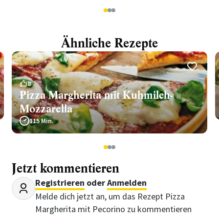
1
2
3
Ähnliche Rezepte
8
Pizza Margherita mit Kuhmilch-
Mozzarella
115 Min.
1
2
3
Jetzt kommentieren
Registrieren
oder
Anmelden
Melde dich jetzt an, um das Rezept Pizza
Margherita mit Pecorino zu kommentieren