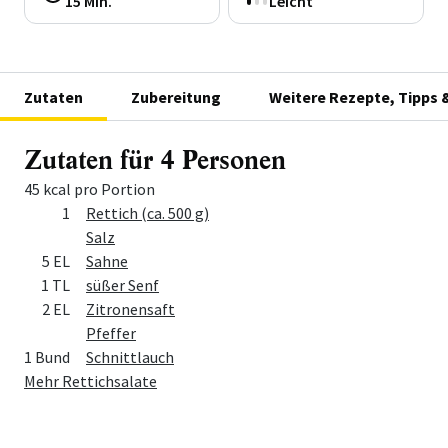
15 Min.
Leicht
Zutaten
Zubereitung
Weitere Rezepte, Tipps 
Zutaten für 4 Personen
45 kcal pro Portion
Menge
Zutat
1
Rettich (ca. 500 g)
Salz
5 EL
Sahne
1 TL
süßer Senf
2 EL
Zitronensaft
Pfeffer
1 Bund
Schnittlauch
Mehr Rettichsalate