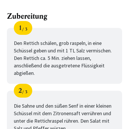
Zubereitung
1
3
Schritt
von
Den Rettich schälen, grob raspeln, in eine
Schüssel geben und mit 1 TL Salz vermischen.
Den Rettich ca. 5 Min. ziehen lassen,
anschließend die ausgetretene Flüssigkeit
abgießen.
2
3
Schritt
von
Die Sahne und den süßen Senf in einer kleinen
Schüssel mit dem Zitronensaft verrühren und
unter die Rettichraspel rühren. Den Salat mit
Salz und Pfeffer würzen.