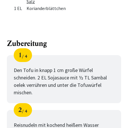
Salz
1 EL
Korianderblättchen
Zubereitung
1
4
Schritt
von
Den Tofu in knapp 1 cm große Würfel
schneiden. 2 EL Sojasauce mit ½ TL Sambal
oelek verrühren und unter die Tofuwürfel
mischen.
2
4
Schritt
von
Reisnudeln mit kochend heißem Wasser