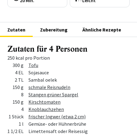
20 Min.
Leicht
Zutaten
Zubereitung
Ähnliche Rezepte
Zutaten für 4 Personen
250 kcal pro Portion
Menge
Zutat
300 g
Tofu
4 EL
Sojasauce
2 TL
Sambal oelek
150 g
schmale Reisnudeln
8
Stangen grüner Spargel
150 g
Kirschtomaten
4
Knoblauchzehen
1 Stück
frischer Ingwer (etwa 2 cm)
1 l
Gemüse- oder Hühnerbrühe
1 1/2 EL
Limettensaft oder Reisessig