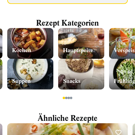
Rezept Kategorien
Kochen
Hauptspeise
Vorspeis
Suppen
Snacks
Frühling
1
2
3
4
Ähnliche Rezepte