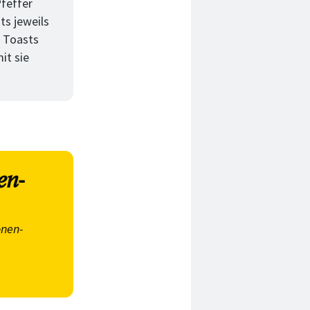
Pfeffer
ts jeweils
e Toasts
it sie
en-
onen-