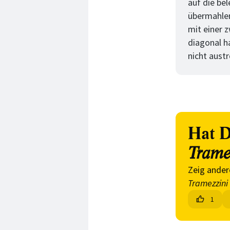
auf die be
übermahlen
mit einer 
diagonal h
nicht aust
Hat D
Trame
Zeig ander
Tramezzini
1