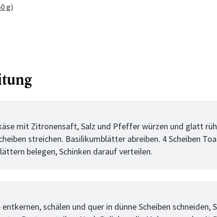
0 g)
itung
tt
käse mit Zitronensaft, Salz und Pfeffer würzen und glatt rüh
cheiben streichen. Basilikumblätter abreiben. 4 Scheiben Toas
lättern belegen, Schinken darauf verteilen.
tt
 entkernen, schälen und quer in dünne Scheiben schneiden, 