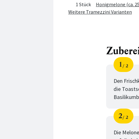
1 Stück
Honigmelone (ca. 25
Weitere Tramezzini Varianten
Zubere
1
2
Schri
von
Den Frisch
die Toasts
Basilikumb
2
2
Schri
von
Die Melone