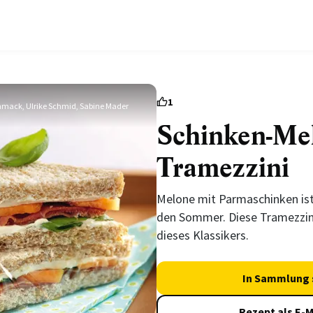
1
hmack, Ulrike Schmid, Sabine Mader
Schinken-Me
Tramezzini
Melone mit Parmaschinken ist 
den Sommer. Diese Tramezzini
dieses Klassikers.
In Sammlung 
Rezept als E-M