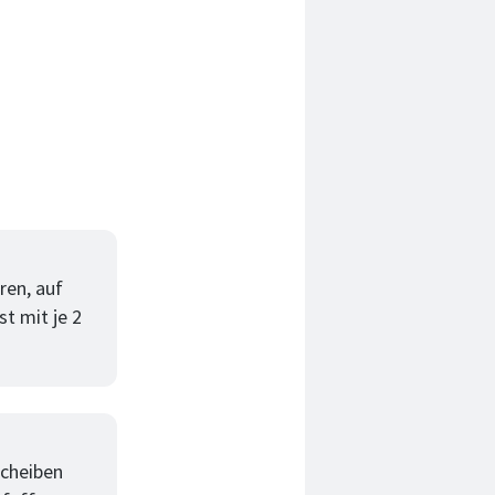
ren, auf
t mit je 2
Scheiben