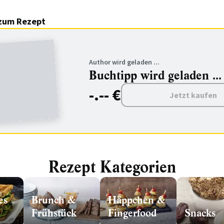
zum Rezept
Author wird geladen ...
Buchtipp wird geladen ...
-.-- €
Jetzt kaufen
Rezept Kategorien
es
Brunch &
Häppchen &
Frühstück
Fingerfood
Snacks