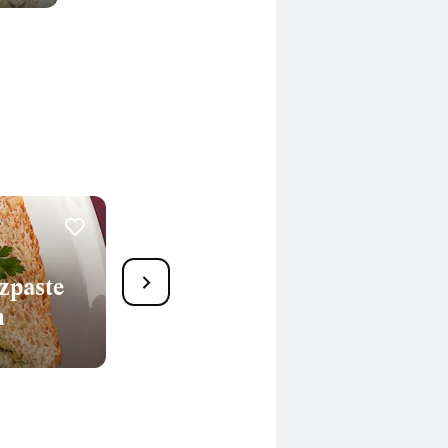
Tramezzini mit Lachs und
zpaste
Gemüse
n
25 Min.