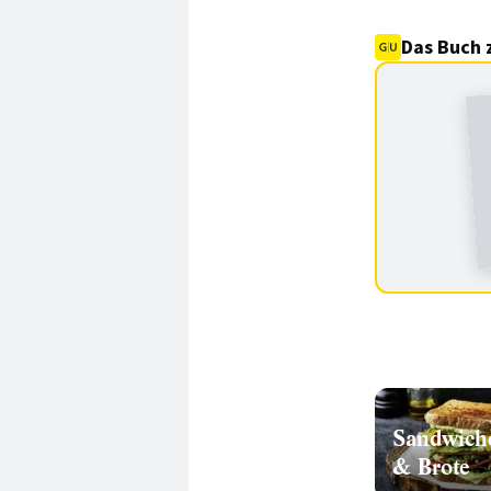
Das Buch 
Sandwich
& Brote