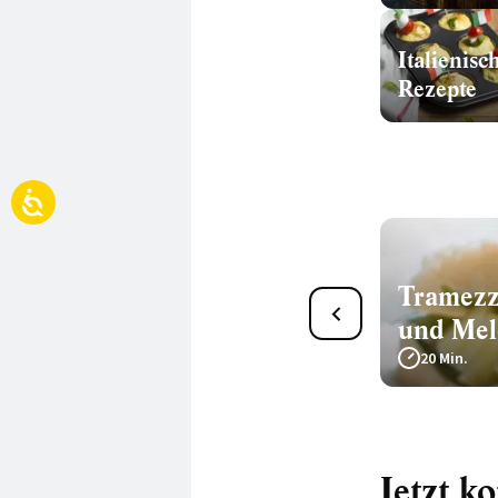
Italienisc
Rezepte
Tramezzini mit Lachs und
Tramezzi
Gemüse
und Mel
25 Min.
20 Min.
Jetzt k