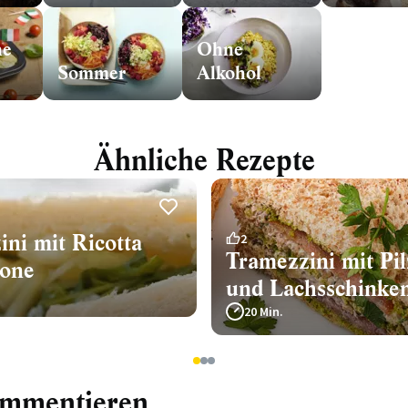
he
Ohne
Sommer
Alkohol
Ähnliche Rezepte
ni mit Ricotta
2
Tramezzini mit Pil
one
und Lachsschinke
20 Min.
1
2
3
ommentieren