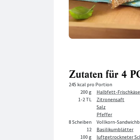
Zutaten für 4
245 kcal pro Portion
Menge
Zutat
200 g
Halbfett-Frischkäse
1-2 TL
Zitronensaft
Salz
Pfeffer
8 Scheiben
Vollkorn-Sandwichb
12
Basilikumblätter
100 g
luftgetrockneter Sc