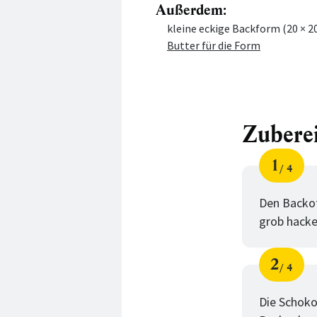
Außerdem:
Menge
Zutat
kleine eckige Backform (20 × 2
Butter für die Form
Zubere
1
4
Schri
von
Den Backof
grob hacke
2
4
Schri
von
Die Schoko