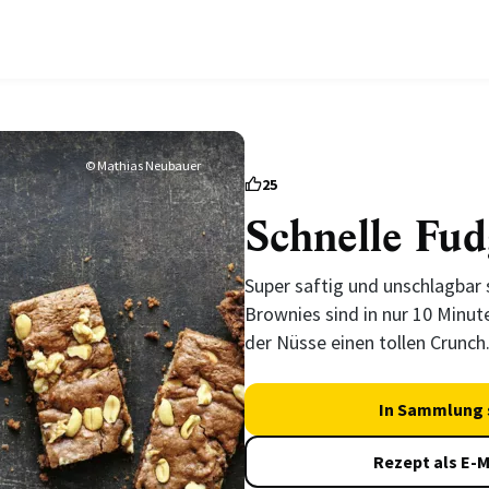
© Mathias Neubauer
25
Schnelle Fud
Super saftig und unschlagbar 
Brownies sind in nur 10 Minut
der Nüsse einen tollen Crunch
In Sammlung 
Rezept als E-M