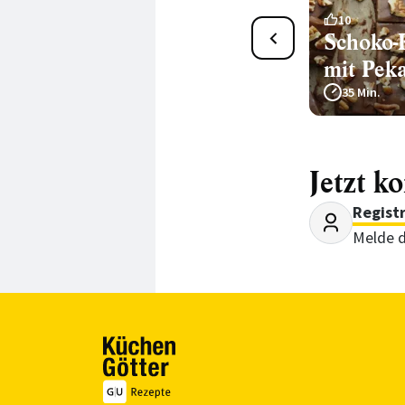
27
10
Schnelle Pekannuss-
Schoko-
Brownies
mit Pek
45 Min.
35 Min.
Jetzt k
Regist
Melde d