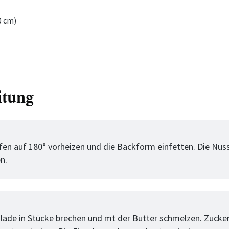
0 cm)
itung
tt
en auf 180° vorheizen und die Backform einfetten. Die Nus
n.
tt
lade in Stücke brechen und mt der Butter schmelzen. Zucker