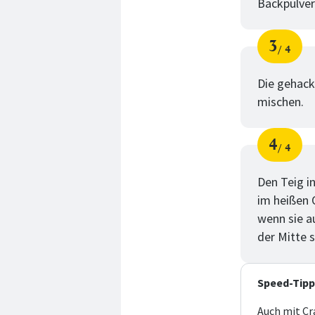
Backpulver
3
4
Schri
von
Die gehack
mischen.
4
4
Schri
von
Den Teig i
im heißen 
wenn sie a
der Mitte s
Speed-Tipp
Auch mit Cr