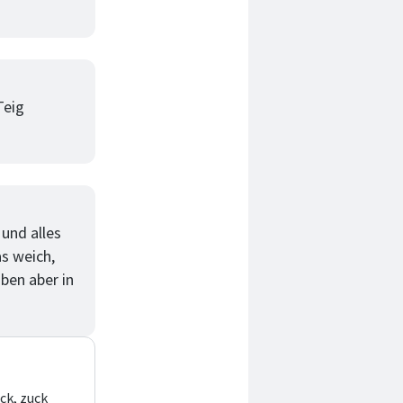
Teig
und alles
as weich,
ben aber in
ck, zuck