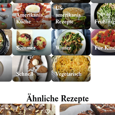
US-
Amerikanische
amerikanische
Küche
Rezepte
Frühling
Sommer
Winter
Für Kin
Schnell
Vegetarisch
Ähnliche Rezepte