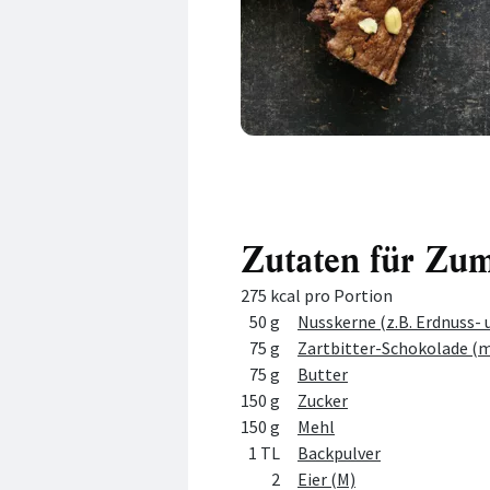
Zutaten für Zum
275 kcal pro Portion
Menge
Zutat
50 g
Nusskerne (z.B. Erdnuss-
75 g
Zartbitter-Schokolade (m
75 g
Butter
150 g
Zucker
150 g
Mehl
1 TL
Backpulver
2
Eier (M)