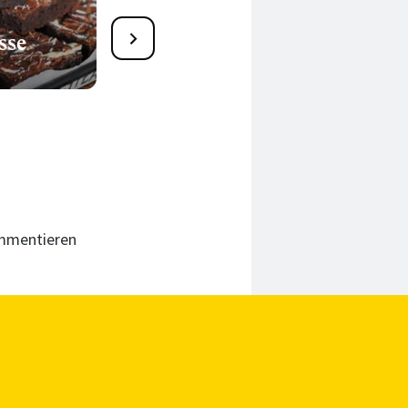
27
sse
Schnelle Pekannuss-
Brownies
45 Min.
ommentieren