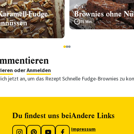
19
Karamell-Fudge
Brownies ohne Nü
annüssen
75 Min.
1
2
3
ommentieren
rieren
oder
Anmelden
ich jetzt an, um das Rezept Schnelle Fudge-Brownies zu k
Du findest uns bei
Andere Links
Impressum