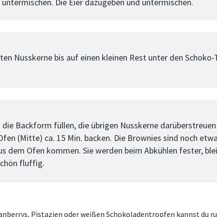
 untermischen. Die Eier dazugeben und untermischen.
tt
ten Nusskerne bis auf einen kleinen Rest unter den Schoko-
tt
n die Backform füllen, die übrigen Nusskerne darüberstreuen 
Ofen (Mitte) ca. 15 Min. backen. Die Brownies sind noch etw
us dem Ofen kommen. Sie werden beim Abkühlen fester, blei
chön fluffig.
anberrys, Pistazien oder weißen Schokoladentropfen kannst du ru