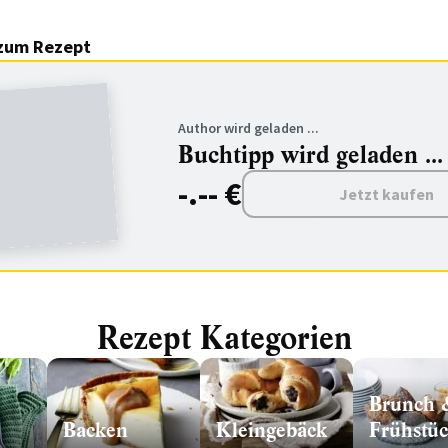
zum Rezept
Author wird geladen ...
Buchtipp wird geladen ...
-.-- €
Jetzt kaufen
Rezept Kategorien
Brunch 
Backen
Kleingebäck
Frühstü