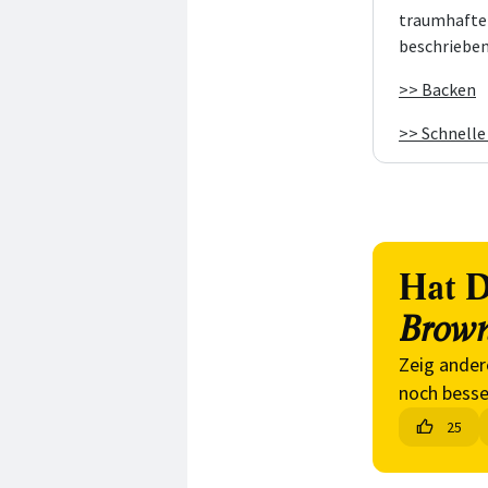
traumhafte 
beschrieben
>> Backen
>> Schnelle
Hat D
Brown
Zeig ander
noch besse
25