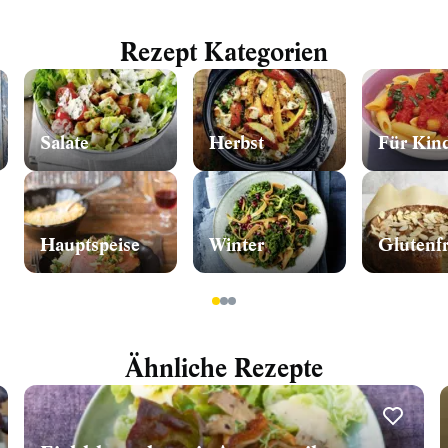
Rezept Kategorien
Salate
Herbst
Für Kin
Hauptspeise
Winter
Glutenfr
1
2
3
Ähnliche Rezepte