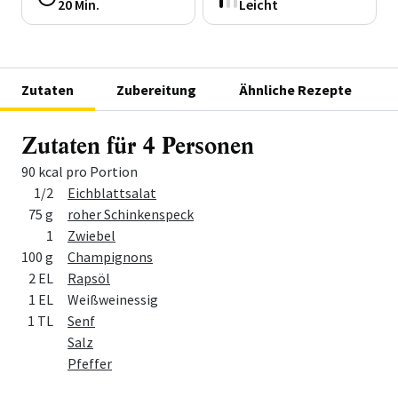
20 Min.
Leicht
Zutaten
Zubereitung
Ähnliche Rezepte
Zutaten für 4 Personen
90 kcal pro Portion
Menge
Zutat
1/2
Eichblattsalat
75 g
roher Schinkenspeck
1
Zwiebel
100 g
Champignons
2 EL
Rapsöl
1 EL
Weißweinessig
1 TL
Senf
Salz
Pfeffer