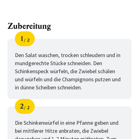
Zubereitung
1
2
Schritt
von
Den Salat waschen, trocken schleudern und in
mundgerechte Stücke schneiden. Den
Schinkenspeck würfeln, die Zwiebel schälen
und würfeln und die Champignons putzen und
in dünne Scheiben schneiden.
2
2
Schritt
von
Die Schinkenwürfel in eine Pfanne geben und
bei mittlerer Hitze anbraten, die Zwiebel
dazugeben und 1-2 Minuten mitbraten. Zum